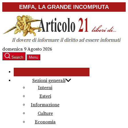
Skip
EMFA, LA GRANDE INCOMPIUTA
to
the
content
domenica 9 Agosto 2026
Search
Menu
Sezioni generali
Interni
Esteri
Informazione
Culture
Economia