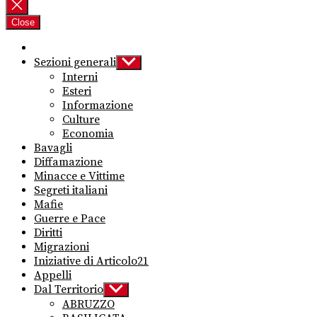
per:
Close
Sezioni generali
Show
sub
Interni
menu
Esteri
Informazione
Culture
Economia
Bavagli
Diffamazione
Minacce e Vittime
Segreti italiani
Mafie
Guerre e Pace
Diritti
Migrazioni
Iniziative di Articolo21
Appelli
Dal Territorio
Show
sub
ABRUZZO
menu