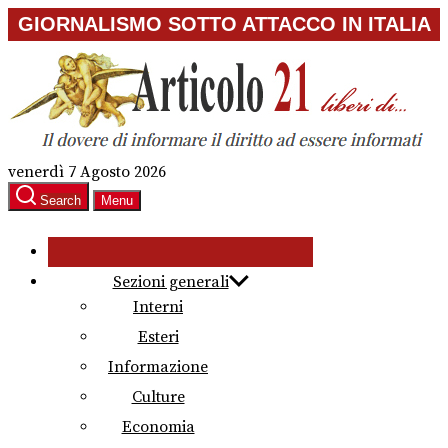
Skip
GIORNALISMO SOTTO ATTACCO IN ITALIA
to
the
content
venerdì 7 Agosto 2026
Search
Menu
Sezioni generali
Interni
Esteri
Informazione
Culture
Economia