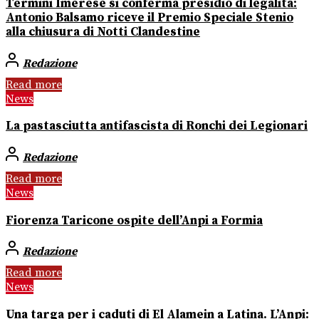
Termini Imerese si conferma presidio di legalità:
Antonio Balsamo riceve il Premio Speciale Stenio
alla chiusura di Notti Clandestine
Redazione
Read more
News
La pastasciutta antifascista di Ronchi dei Legionari
Redazione
Read more
News
Fiorenza Taricone ospite dell’Anpi a Formia
Redazione
Read more
News
Una targa per i caduti di El Alamein a Latina. L’Anpi: