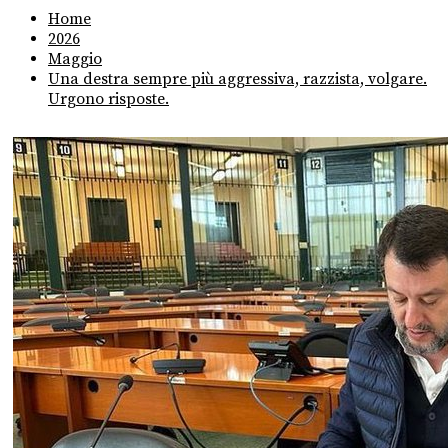
Home
2026
Maggio
Una destra sempre più aggressiva, razzista, volgare.
Urgono risposte.