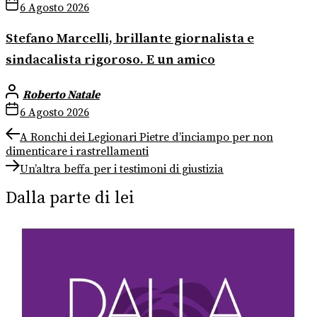
6 Agosto 2026
Stefano Marcelli, brillante giornalista e
sindacalista rigoroso. E un amico
Roberto Natale
6 Agosto 2026
Navigazione
Previous
A Ronchi dei Legionari Pietre d’inciampo per non
post:
dimenticare i rastrellamenti
articoli
Next
Un’altra beffa per i testimoni di giustizia
post:
Dalla parte di lei