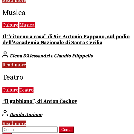
Read more
Musica
Culture
Musica
Il “ritorno a casa” di Sir Antonio Pappano, sul podio
dell’Accademia Nazionale di Santa Cecilia
Elena D’Alessandri e Claudio Filippello
Read more
Teatro
Culture
Teatro
“Il gabbiano”, di Anton Čechov
Danilo Amione
Read more
Ricerca