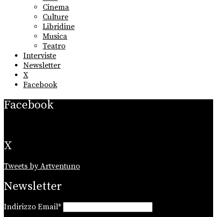
menu
Cinema
Culture
Libridine
Musica
Teatro
Interviste
Newsletter
X
Facebook
Facebook
X
Tweets by Artventuno
Newsletter
Indirizzo Email*