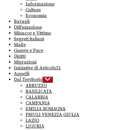
Informazione
Culture
Economia
Bavagli
Diffamazione
Minacce e Vittime
Segreti italiani
Mafie
Guerre e Pace
Diritti
Migrazioni
Iniziative di Articolo21
Appelli
Dal Territorio
Show
sub
ABRUZZO
menu
BASILICATA
CALABRIA
CAMPANIA
EMILIA ROMAGNA
FRIULI VENEZIA GIULIA
LAZIO
LIGURIA