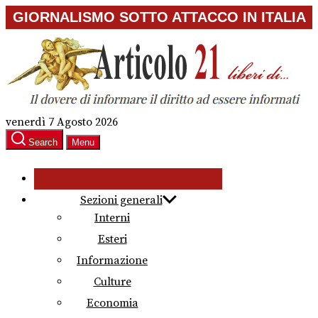
Skip
GIORNALISMO SOTTO ATTACCO IN ITALIA
to
the
content
venerdì 7 Agosto 2026
Search
Menu
Sezioni generali
Interni
Esteri
Informazione
Culture
Economia