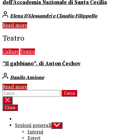
dell’Accademia Nazionale di Santa Cecilia
Elena D’Alessandri e Claudio Filippello
Read more
Teatro
Culture
Teatro
“Il gabbiano”, di Anton Čechov
Danilo Amione
Read more
Ricerca
per:
Close
Sezioni generali
Show
sub
Interni
menu
Esteri