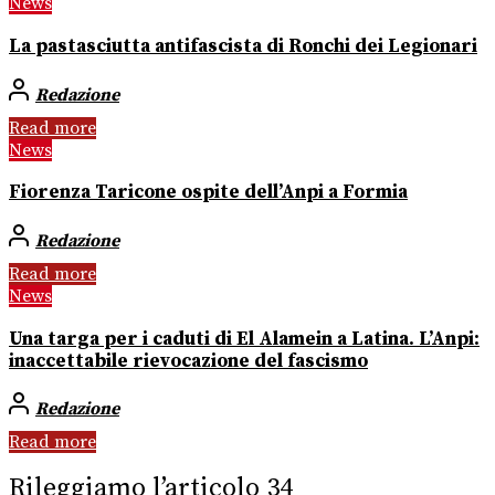
News
La pastasciutta antifascista di Ronchi dei Legionari
Redazione
Read more
News
Fiorenza Taricone ospite dell’Anpi a Formia
Redazione
Read more
News
Una targa per i caduti di El Alamein a Latina. L’Anpi:
inaccettabile rievocazione del fascismo
Redazione
Read more
Rileggiamo l’articolo 34