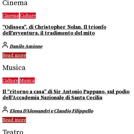
Cinema
Cinema
Culture
“Odissea”, di Christopher Nolan. Il trionfo
dell’avventura, il tradimento del mito
Danilo Amione
Read more
Musica
Culture
Musica
Il “ritorno a casa” di Sir Antonio Pappano, sul podio
dell’Accademia Nazionale di Santa Cecilia
Elena D’Alessandri e Claudio Filippello
Read more
Teatro