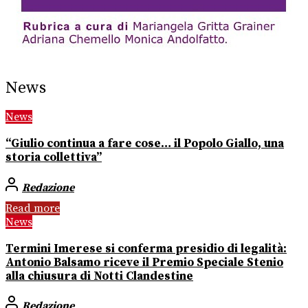
News
News
“Giulio continua a fare cose… il Popolo Giallo, una
storia collettiva”
Redazione
Read more
News
Termini Imerese si conferma presidio di legalità:
Antonio Balsamo riceve il Premio Speciale Stenio
alla chiusura di Notti Clandestine
Redazione