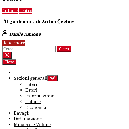
Culture
Teatro
“Il gabbiano”, di Anton Čechov
Danilo Amione
Read more
Ricerca
per:
Close
Sezioni generali
Show
sub
Interni
menu
Esteri
Informazione
Culture
Economia
Bavagli
Diffamazione
Minacce e Vittime