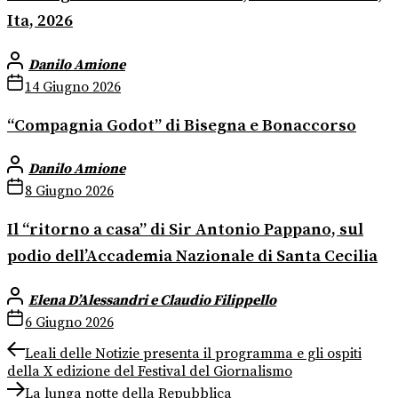
Ita, 2026
Danilo Amione
14 Giugno 2026
“Compagnia Godot” di Bisegna e Bonaccorso
Danilo Amione
8 Giugno 2026
Il “ritorno a casa” di Sir Antonio Pappano, sul
podio dell’Accademia Nazionale di Santa Cecilia
Elena D’Alessandri e Claudio Filippello
6 Giugno 2026
Navigazione
Previous
Leali delle Notizie presenta il programma e gli ospiti
post:
della X edizione del Festival del Giornalismo
articoli
Next
La lunga notte della Repubblica