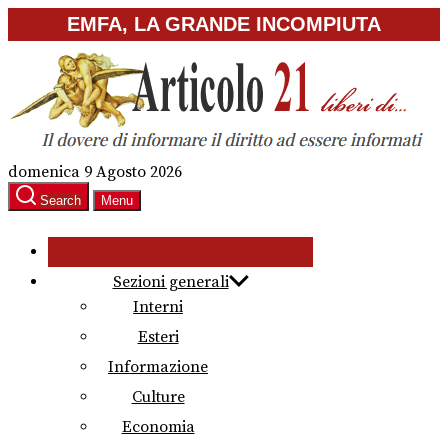
Skip
EMFA, LA GRANDE INCOMPIUTA
to
the
content
domenica 9 Agosto 2026
Search
Menu
Sezioni generali
Interni
Esteri
Informazione
Culture
Economia