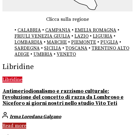
Clicca sulla regione
•
CALABRIA
•
CAMPANIA
•
EMILIA ROMAGNA
•
FRIULI VENEZIA GIULIA
•
LAZIO
•
LIGURIA
•
LOMBARDIA
•
MARCHE
•
PIEMONTE
•
PUGLIA
•
SARDEGNA
•
SICILIA
•
TOSCANA
•
TRENTINO ALTO
ADIGE
•
UMBRIA
•
VENETO
Libridine
Libridine
Antimeriodionalismo e razzismo culturale:
l’evoluzione del concetto di razza da Lombroso e
Niceforo ai giorni nostri nello studio Vito Teti
Irma Loredana Galgano
Read more