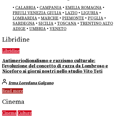
•
CALABRIA
•
CAMPANIA
•
EMILIA ROMAGNA
•
FRIULI VENEZIA GIULIA
•
LAZIO
•
LIGURIA
•
LOMBARDIA
•
MARCHE
•
PIEMONTE
•
PUGLIA
•
SARDEGNA
•
SICILIA
•
TOSCANA
•
TRENTINO ALTO
ADIGE
•
UMBRIA
•
VENETO
Libridine
Libridine
Antimeriodionalismo e razzismo culturale:
l’evoluzione del concetto di razza da Lombroso e
Niceforo ai giorni nostri nello studio Vito Teti
Irma Loredana Galgano
Read more
Cinema
Cinema
Culture