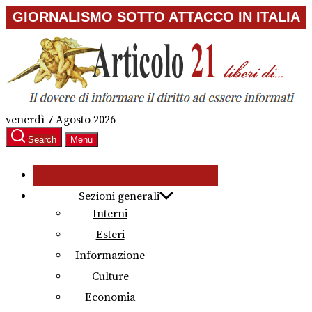
Skip
GIORNALISMO SOTTO ATTACCO IN ITALIA
to
the
content
venerdì 7 Agosto 2026
Search
Menu
Sezioni generali
Interni
Esteri
Informazione
Culture
Economia