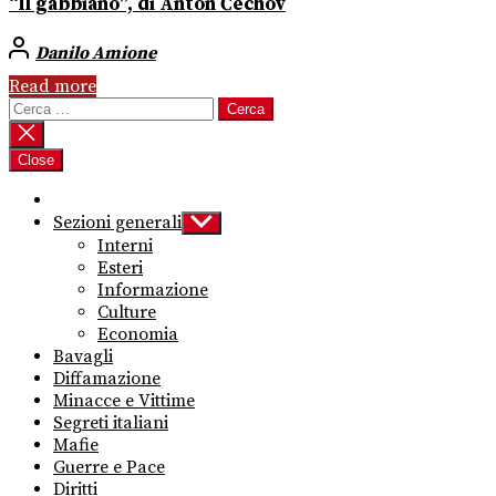
“Il gabbiano”, di Anton Čechov
Danilo Amione
Read more
Ricerca
per:
Close
Sezioni generali
Show
sub
Interni
menu
Esteri
Informazione
Culture
Economia
Bavagli
Diffamazione
Minacce e Vittime
Segreti italiani
Mafie
Guerre e Pace
Diritti