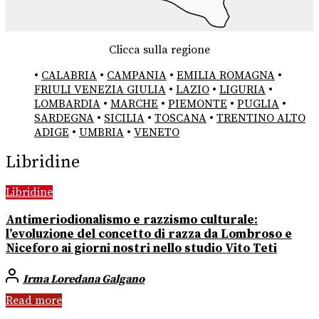
Clicca sulla regione
•
CALABRIA
•
CAMPANIA
•
EMILIA ROMAGNA
•
FRIULI VENEZIA GIULIA
•
LAZIO
•
LIGURIA
•
LOMBARDIA
•
MARCHE
•
PIEMONTE
•
PUGLIA
•
SARDEGNA
•
SICILIA
•
TOSCANA
•
TRENTINO ALTO
ADIGE
•
UMBRIA
•
VENETO
Libridine
Libridine
Antimeriodionalismo e razzismo culturale:
l’evoluzione del concetto di razza da Lombroso e
Niceforo ai giorni nostri nello studio Vito Teti
Irma Loredana Galgano
Read more