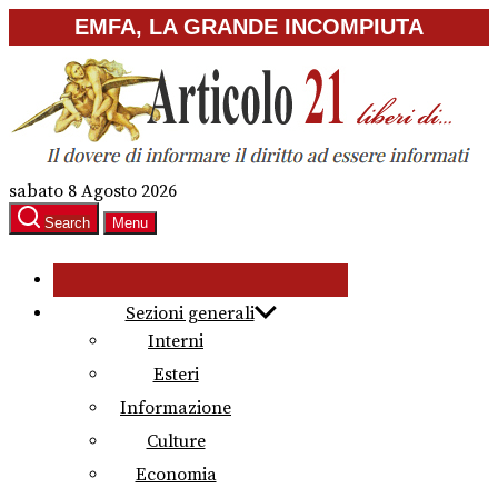
Skip
EMFA, LA GRANDE INCOMPIUTA
to
the
content
sabato 8 Agosto 2026
Search
Menu
Sezioni generali
Interni
Esteri
Informazione
Culture
Economia