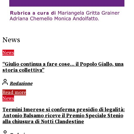
News
News
“Giulio continua a fare cose… il Popolo Giallo, una
storia collettiva”
Redazione
Read more
News
Termini Imerese si conferma presidio di legalità:
Antonio Balsamo riceve il Premio Speciale Stenio
alla chiusura di Notti Clandestine