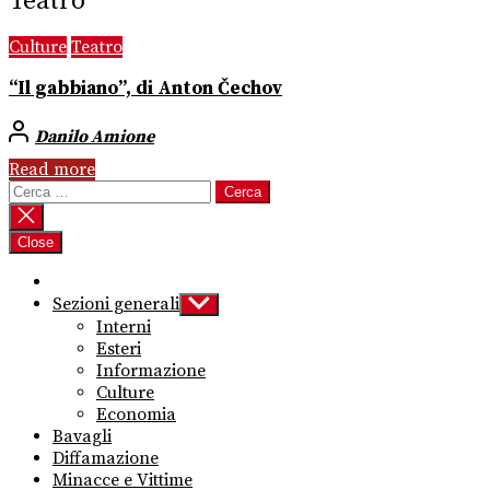
Teatro
Culture
Teatro
“Il gabbiano”, di Anton Čechov
Danilo Amione
Read more
Ricerca
per:
Close
Sezioni generali
Show
sub
Interni
menu
Esteri
Informazione
Culture
Economia
Bavagli
Diffamazione
Minacce e Vittime