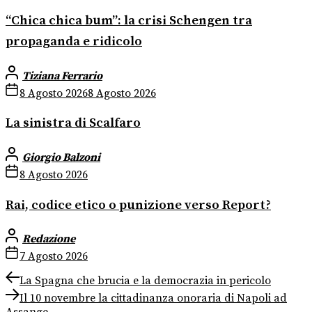
“Chica chica bum”: la crisi Schengen tra
propaganda e ridicolo
Tiziana Ferrario
8 Agosto 2026
8 Agosto 2026
La sinistra di Scalfaro
Giorgio Balzoni
8 Agosto 2026
Rai, codice etico o punizione verso Report?
Redazione
7 Agosto 2026
Navigazione
Previous
La Spagna che brucia e la democrazia in pericolo
post:
Next
articoli
Il 10 novembre la cittadinanza onoraria di Napoli ad
post: