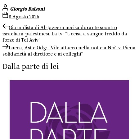
Giorgio Balzoni
8 Agosto 2026
Navigazione
Previous
Giornalista di Al-Jazeera uccisa durante scontro
post:
israeliani-palestinesi. La tv: “Uccisa a sangue freddo da
articoli
forze di Tel Aviv”
Next
Lucca, Ast e Odg: “Vile attacco nella notte a NoiTv. Piena
post:
solidarietà al direttore e ai colleghi”
Dalla parte di lei