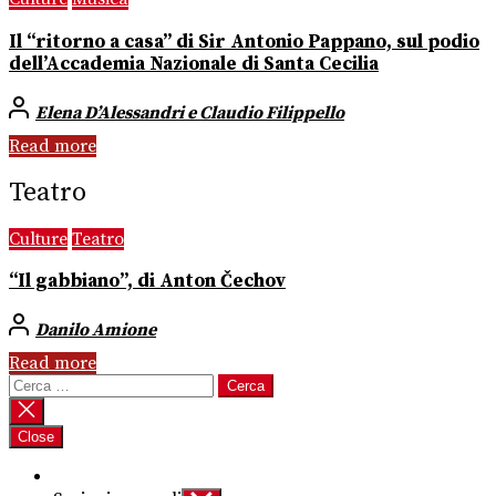
Il “ritorno a casa” di Sir Antonio Pappano, sul podio
dell’Accademia Nazionale di Santa Cecilia
Elena D’Alessandri e Claudio Filippello
Read more
Teatro
Culture
Teatro
“Il gabbiano”, di Anton Čechov
Danilo Amione
Read more
Ricerca
per:
Close