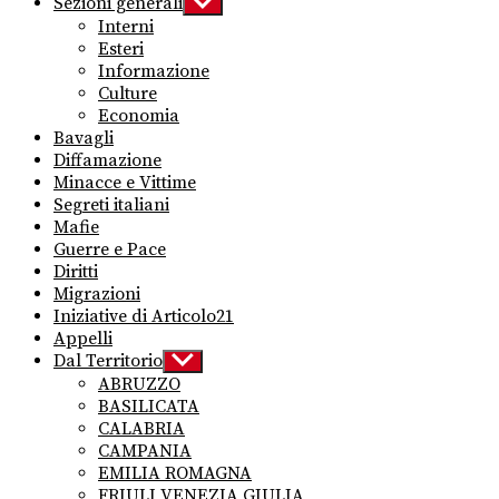
Sezioni generali
Show
sub
Interni
menu
Esteri
Informazione
Culture
Economia
Bavagli
Diffamazione
Minacce e Vittime
Segreti italiani
Mafie
Guerre e Pace
Diritti
Migrazioni
Iniziative di Articolo21
Appelli
Dal Territorio
Show
sub
ABRUZZO
menu
BASILICATA
CALABRIA
CAMPANIA
EMILIA ROMAGNA
FRIULI VENEZIA GIULIA