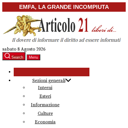
Skip
EMFA, LA GRANDE INCOMPIUTA
to
the
content
sabato 8 Agosto 2026
Search
Menu
Sezioni generali
Interni
Esteri
Informazione
Culture
Economia