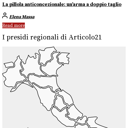
La pillola anticoncezionale: un’arma a doppio taglio
Elena Massa
Read more
I presidi regionali di Articolo21