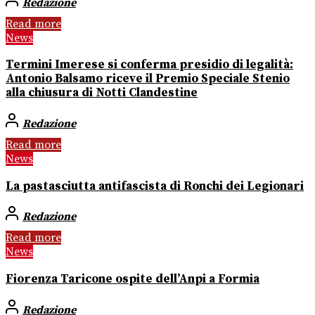
Redazione
Read more
News
Termini Imerese si conferma presidio di legalità:
Antonio Balsamo riceve il Premio Speciale Stenio
alla chiusura di Notti Clandestine
Redazione
Read more
News
La pastasciutta antifascista di Ronchi dei Legionari
Redazione
Read more
News
Fiorenza Taricone ospite dell’Anpi a Formia
Redazione