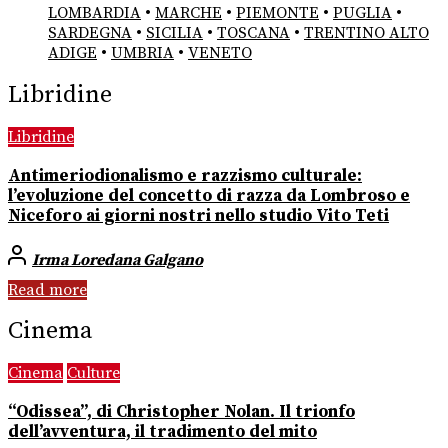
LOMBARDIA
•
MARCHE
•
PIEMONTE
•
PUGLIA
•
SARDEGNA
•
SICILIA
•
TOSCANA
•
TRENTINO ALTO
ADIGE
•
UMBRIA
•
VENETO
Libridine
Libridine
Antimeriodionalismo e razzismo culturale:
l’evoluzione del concetto di razza da Lombroso e
Niceforo ai giorni nostri nello studio Vito Teti
Irma Loredana Galgano
Read more
Cinema
Cinema
Culture
“Odissea”, di Christopher Nolan. Il trionfo
dell’avventura, il tradimento del mito