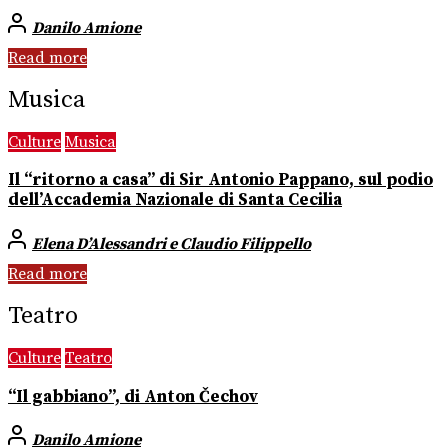
Danilo Amione
Read more
Musica
Culture
Musica
Il “ritorno a casa” di Sir Antonio Pappano, sul podio
dell’Accademia Nazionale di Santa Cecilia
Elena D’Alessandri e Claudio Filippello
Read more
Teatro
Culture
Teatro
“Il gabbiano”, di Anton Čechov
Danilo Amione