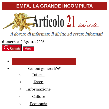
Skip
EMFA, LA GRANDE INCOMPIUTA
to
the
content
domenica 9 Agosto 2026
Search
Menu
Sezioni generali
Interni
Esteri
Informazione
Culture
Economia