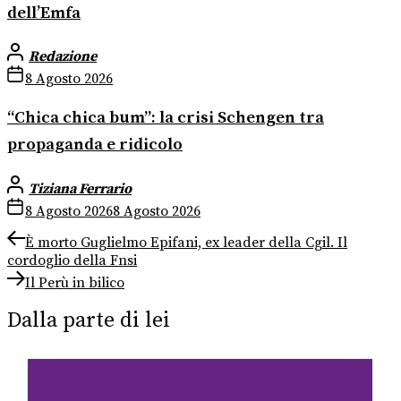
dell’Emfa
Redazione
8 Agosto 2026
“Chica chica bum”: la crisi Schengen tra
propaganda e ridicolo
Tiziana Ferrario
8 Agosto 2026
8 Agosto 2026
Navigazione
Previous
È morto Guglielmo Epifani, ex leader della Cgil. Il
post:
cordoglio della Fnsi
articoli
Next
Il Perù in bilico
post:
Dalla parte di lei