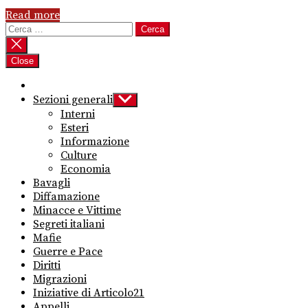
Read more
Ricerca
per:
Close
Sezioni generali
Show
sub
Interni
menu
Esteri
Informazione
Culture
Economia
Bavagli
Diffamazione
Minacce e Vittime
Segreti italiani
Mafie
Guerre e Pace
Diritti
Migrazioni
Iniziative di Articolo21
Appelli