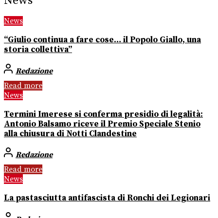
News
News
“Giulio continua a fare cose… il Popolo Giallo, una
storia collettiva”
Redazione
Read more
News
Termini Imerese si conferma presidio di legalità:
Antonio Balsamo riceve il Premio Speciale Stenio
alla chiusura di Notti Clandestine
Redazione
Read more
News
La pastasciutta antifascista di Ronchi dei Legionari