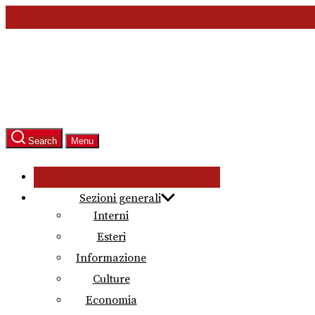
Skip
to
the
content
Search
Menu
Sezioni generali
Interni
Esteri
Informazione
Culture
Economia