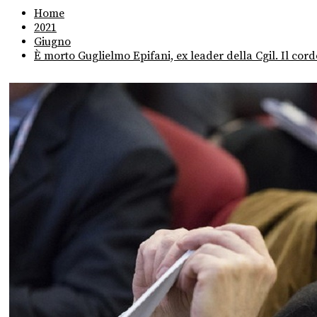
Home
2021
Giugno
È morto Guglielmo Epifani, ex leader della Cgil. Il cord