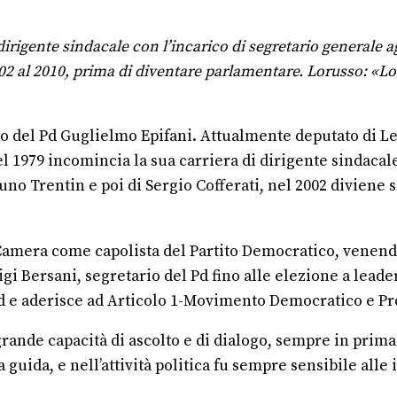
rigente sindacale con l’incarico di segretario generale agg
2002 al 2010, prima di diventare parlamentare. Lorusso: «L
ario del Pd Guglielmo Epifani. Attualmente deputato di L
el 1979 incomincia la sua carriera di dirigente sindacal
Bruno Trentin e poi di Sergio Cofferati, nel 2002 diviene
 Camera come capolista del Partito Democratico, venendo
igi Bersani, segretario del Pd fino alle elezione a lead
Pd e aderisce ad Articolo 1-Movimento Democratico e Pr
nde capacità di ascolto e di dialogo, sempre in prima li
 guida, e nell’attività politica fu sempre sensibile all