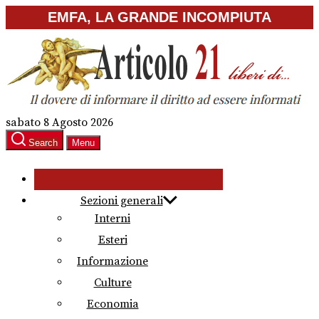
Skip
EMFA, LA GRANDE INCOMPIUTA
to
the
content
sabato 8 Agosto 2026
Search
Menu
Sezioni generali
Interni
Esteri
Informazione
Culture
Economia