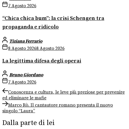
7 Agosto 2026
“Chica chica bum”: la crisi Schengen tra
propaganda e ridicolo
Tiziana Ferrario
8 Agosto 2026
8 Agosto 2026
La legittima difesa degli operai
Bruno Giordano
7 Agosto 2026
Navigazione
Previous
Conoscenza e cultura, le leve più preziose per prevenire
post:
ed eliminare le mafie
articoli
Next
Marco Rò. Il cantautore romano presenta il nuovo
post:
singolo “Laura”
Dalla parte di lei