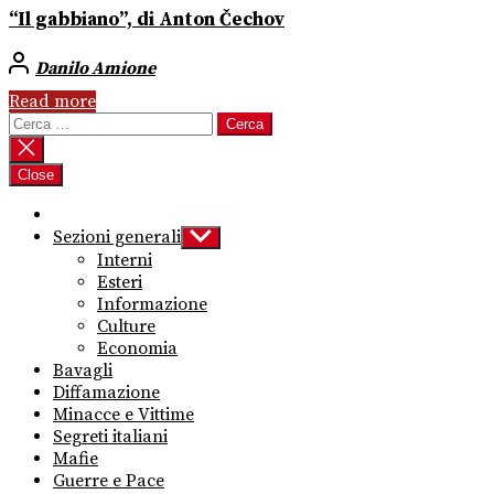
“Il gabbiano”, di Anton Čechov
Danilo Amione
Read more
Ricerca
per:
Close
Sezioni generali
Show
sub
Interni
menu
Esteri
Informazione
Culture
Economia
Bavagli
Diffamazione
Minacce e Vittime
Segreti italiani
Mafie
Guerre e Pace