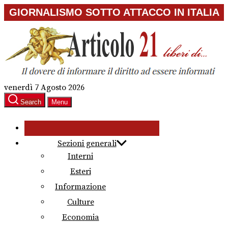
Skip
GIORNALISMO SOTTO ATTACCO IN ITALIA
to
the
content
venerdì 7 Agosto 2026
Search
Menu
Sezioni generali
Interni
Esteri
Informazione
Culture
Economia