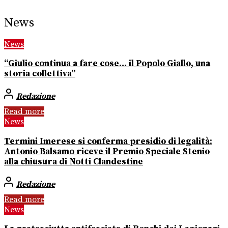
News
News
“Giulio continua a fare cose… il Popolo Giallo, una
storia collettiva”
Redazione
Read more
News
Termini Imerese si conferma presidio di legalità:
Antonio Balsamo riceve il Premio Speciale Stenio
alla chiusura di Notti Clandestine
Redazione
Read more
News