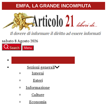
Skip
EMFA, LA GRANDE INCOMPIUTA
to
the
content
sabato 8 Agosto 2026
Search
Menu
Sezioni generali
Interni
Esteri
Informazione
Culture
Economia