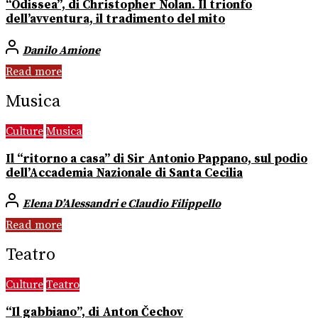
“Odissea”, di Christopher Nolan. Il trionfo
dell’avventura, il tradimento del mito
Danilo Amione
Read more
Musica
Culture
Musica
Il “ritorno a casa” di Sir Antonio Pappano, sul podio
dell’Accademia Nazionale di Santa Cecilia
Elena D’Alessandri e Claudio Filippello
Read more
Teatro
Culture
Teatro
“Il gabbiano”, di Anton Čechov