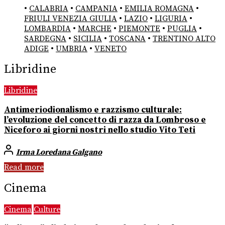
•
CALABRIA
•
CAMPANIA
•
EMILIA ROMAGNA
•
FRIULI VENEZIA GIULIA
•
LAZIO
•
LIGURIA
•
LOMBARDIA
•
MARCHE
•
PIEMONTE
•
PUGLIA
•
SARDEGNA
•
SICILIA
•
TOSCANA
•
TRENTINO ALTO
ADIGE
•
UMBRIA
•
VENETO
Libridine
Libridine
Antimeriodionalismo e razzismo culturale:
l’evoluzione del concetto di razza da Lombroso e
Niceforo ai giorni nostri nello studio Vito Teti
Irma Loredana Galgano
Read more
Cinema
Cinema
Culture