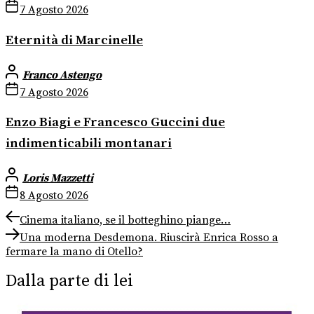
7 Agosto 2026
Eternità di Marcinelle
Franco Astengo
7 Agosto 2026
Enzo Biagi e Francesco Guccini due
indimenticabili montanari
Loris Mazzetti
8 Agosto 2026
Navigazione
Previous
Cinema italiano, se il botteghino piange…
post:
Next
articoli
Una moderna Desdemona. Riuscirà Enrica Rosso a
post:
fermare la mano di Otello?
Dalla parte di lei