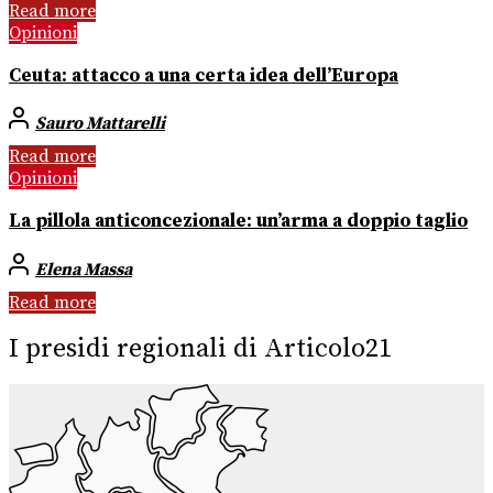
Read more
Opinioni
Ceuta: attacco a una certa idea dell’Europa
Sauro Mattarelli
Read more
Opinioni
La pillola anticoncezionale: un’arma a doppio taglio
Elena Massa
Read more
I presidi regionali di Articolo21