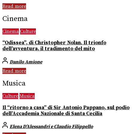
Read more
Cinema
Cinema
Culture
“Odissea”, di Christopher Nolan. Il trionfo
dell’avventura, il tradimento del mito
Danilo Amione
Read more
Musica
Culture
Musica
Il “ritorno a casa” di Sir Antonio Pappano, sul podio
dell’Accademia Nazionale di Santa Cecilia
Elena D’Alessandri e Claudio Filippello