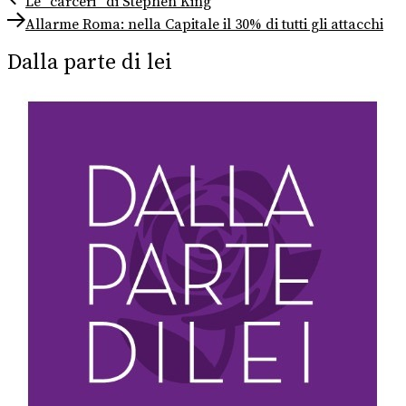
Navigazione
Le “carceri” di Stephen King
post:
Next
articoli
Allarme Roma: nella Capitale il 30% di tutti gli attacchi
post:
Dalla parte di lei