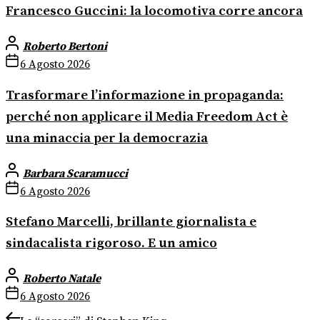
Francesco Guccini: la locomotiva corre ancora
Roberto Bertoni
6 Agosto 2026
Trasformare l’informazione in propaganda:
perché non applicare il Media Freedom Act è
una minaccia per la democrazia
Barbara Scaramucci
6 Agosto 2026
Stefano Marcelli, brillante giornalista e
sindacalista rigoroso. E un amico
Roberto Natale
6 Agosto 2026
Previous