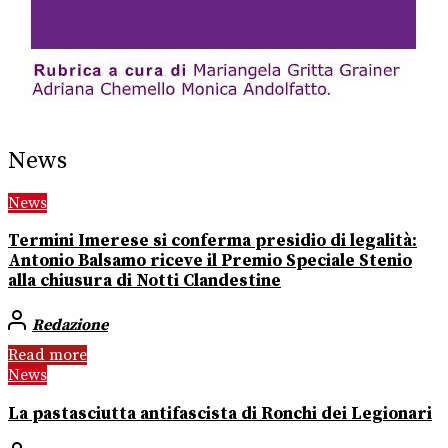
News
News
Termini Imerese si conferma presidio di legalità:
Antonio Balsamo riceve il Premio Speciale Stenio
alla chiusura di Notti Clandestine
Redazione
Read more
News
La pastasciutta antifascista di Ronchi dei Legionari