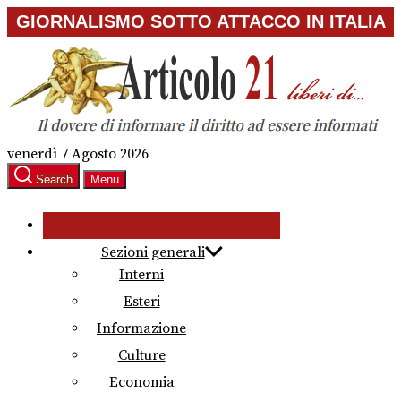
Skip
GIORNALISMO SOTTO ATTACCO IN ITALIA
to
the
content
venerdì 7 Agosto 2026
Search
Menu
Sezioni generali
Interni
Esteri
Informazione
Culture
Economia