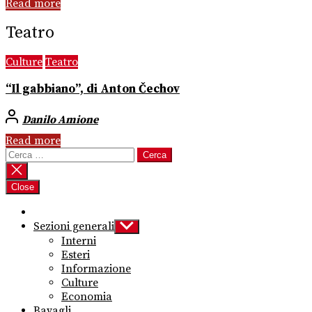
Read more
Teatro
Culture
Teatro
“Il gabbiano”, di Anton Čechov
Danilo Amione
Read more
Ricerca
per:
Close
Sezioni generali
Show
sub
Interni
menu
Esteri
Informazione
Culture
Economia
Bavagli