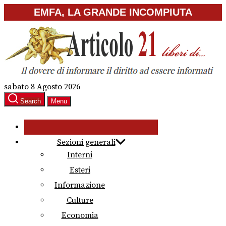
Skip
EMFA, LA GRANDE INCOMPIUTA
to
the
content
sabato 8 Agosto 2026
Search
Menu
Sezioni generali
Interni
Esteri
Informazione
Culture
Economia