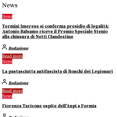
News
News
Termini Imerese si conferma presidio di legalità:
Antonio Balsamo riceve il Premio Speciale Stenio
alla chiusura di Notti Clandestine
Redazione
Read more
News
La pastasciutta antifascista di Ronchi dei Legionari
Redazione
Read more
News
Fiorenza Taricone ospite dell’Anpi a Formia