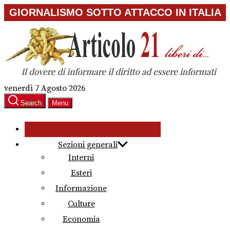
Skip
GIORNALISMO SOTTO ATTACCO IN ITALIA
to
the
content
venerdì 7 Agosto 2026
Search
Menu
Sezioni generali
Interni
Esteri
Informazione
Culture
Economia