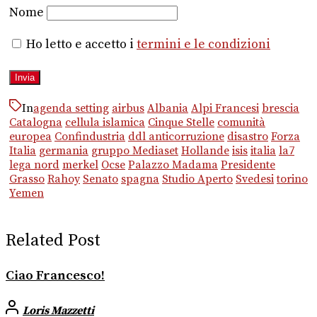
Nome
Ho letto e accetto i
termini e le condizioni
In
agenda setting
airbus
Albania
Alpi Francesi
brescia
Catalogna
cellula islamica
Cinque Stelle
comunità
europea
Confindustria
ddl anticorruzione
disastro
Forza
Italia
germania
gruppo Mediaset
Hollande
isis
italia
la7
lega nord
merkel
Ocse
Palazzo Madama
Presidente
Grasso
Rahoy
Senato
spagna
Studio Aperto
Svedesi
torino
Yemen
Related Post
Ciao Francesco!
Loris Mazzetti