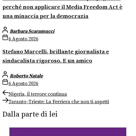
perché non applicare il Media Freedom Act è
una minaccia per la democrazia
Barbara Scaramucci
6 Agosto 2026
Stefano Marcelli, brillante giornalista e
sindacalista rigoroso. E un amico
Roberto Natale
6 Agosto 2026
Navigazione
Previous
Nigeria, il terrore continua
post:
Next
articoli
Taranto–Trieste: La Ferriera che non ti aspetti
post:
Dalla parte di lei