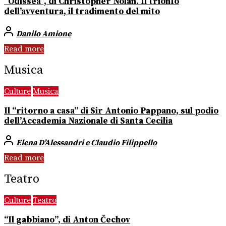
“Odissea”, di Christopher Nolan. Il trionfo
dell’avventura, il tradimento del mito
Danilo Amione
Read more
Musica
Culture
Musica
Il “ritorno a casa” di Sir Antonio Pappano, sul podio
dell’Accademia Nazionale di Santa Cecilia
Elena D’Alessandri e Claudio Filippello
Read more
Teatro
Culture
Teatro
“Il gabbiano”, di Anton Čechov