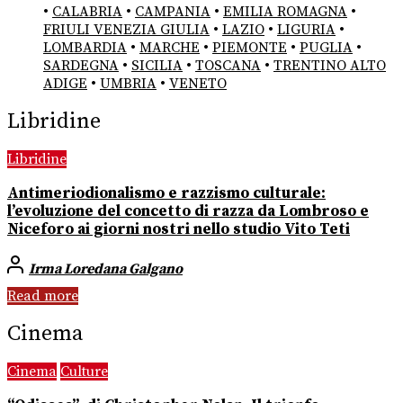
•
CALABRIA
•
CAMPANIA
•
EMILIA ROMAGNA
•
FRIULI VENEZIA GIULIA
•
LAZIO
•
LIGURIA
•
LOMBARDIA
•
MARCHE
•
PIEMONTE
•
PUGLIA
•
SARDEGNA
•
SICILIA
•
TOSCANA
•
TRENTINO ALTO
ADIGE
•
UMBRIA
•
VENETO
Libridine
Libridine
Antimeriodionalismo e razzismo culturale:
l’evoluzione del concetto di razza da Lombroso e
Niceforo ai giorni nostri nello studio Vito Teti
Irma Loredana Galgano
Read more
Cinema
Cinema
Culture