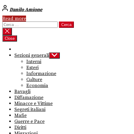
Danilo Amione
Read more
Ricerca
per:
Close
Sezioni generali
Show
sub
Interni
menu
Esteri
Informazione
Culture
Economia
Bavagli
Diffamazione
Minacce e Vittime
Segreti italiani
Mafie
Guerre e Pace
Diritti
Migrazioni