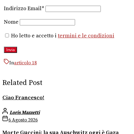
Indirizzo Email*
Nome
Ho letto e accetto i
termini e le condizioni
In
articolo 18
Related Post
Ciao Francesco!
Loris Mazzetti
6 Agosto 2026
Morte Guccini: la sua Auschwitz oggi è Gaza