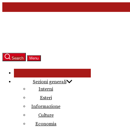
Skip
to
the
content
Search
Menu
Sezioni generali
Interni
Esteri
Informazione
Culture
Economia