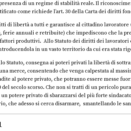
n presenza di un regime di stabilità reale. Il riconoscim
tificato come richiede l’art. 30 della Carta dei diritti 
ti di libertà a tutti e garantisce al cittadino lavoratore
 ferie annuali e retribuite) che impediscono che la pre
ri produttivi. Allo Statuto dei diritti dei lavoratori è 
ntroducendola in un vasto territorio da cui era stata r
 Statuto, consegna ai poteri privati la libertà di sottrar
n una merce, consentendo che venga calpestata al massimo
radite al potere privato, che potranno essere messe fuor
 del secolo scorso. Che non si tratti di un pericolo pur
di un potere privato di sbarazzarsi del più forte sindac
ario, che adesso si cerca disarmare, smantellando le san
1