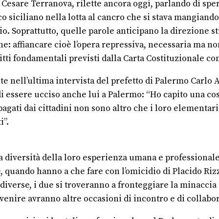
me Cesare Terranova, rilette ancora oggi, parlando di s
 siciliano nella lotta al cancro che si stava mangiando 
melio. Soprattutto, quelle parole anticipano la direzion
che: affiancare cioè l’opera repressiva, necessaria ma non
tti fondamentali previsti dalla Carta Costituzionale co
 nell’ultima intervista del prefetto di Palermo Carlo Alb
i essere ucciso anche lui a Palermo: “Ho capito una cos
agati dai cittadini non sono altro che i loro elementari
i”.
a diversità della loro esperienza umana e professionale.
 quando hanno a che fare con l’omicidio di Placido Rizzot
à diverse, i due si troveranno a fronteggiare la minacci
a venire avranno altre occasioni di incontro e di collabo