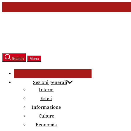
Skip
to
the
content
Search
Menu
Sezioni generali
Interni
Esteri
Informazione
Culture
Economia