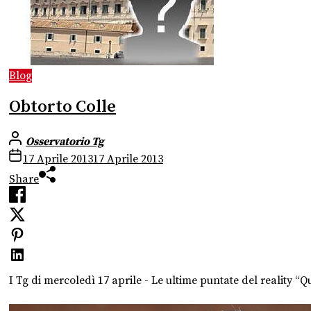
Blog
Obtorto Colle
Osservatorio Tg
17 Aprile 2013
17 Aprile 2013
Share
I Tg di mercoledì 17 aprile - Le ultime puntate del reality “