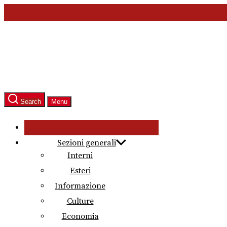
Skip
to
the
content
Search
Menu
Sezioni generali
Interni
Esteri
Informazione
Culture
Economia