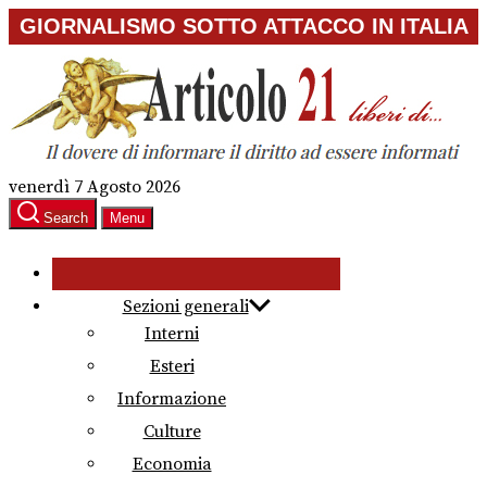
Skip
GIORNALISMO SOTTO ATTACCO IN ITALIA
to
the
content
venerdì 7 Agosto 2026
Search
Menu
Sezioni generali
Interni
Esteri
Informazione
Culture
Economia