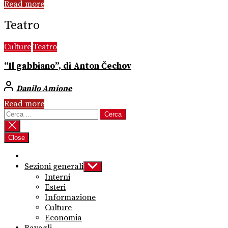
Read more
Teatro
Culture
Teatro
“Il gabbiano”, di Anton Čechov
Danilo Amione
Read more
Ricerca
per:
Close
Sezioni generali
Show
sub
Interni
menu
Esteri
Informazione
Culture
Economia