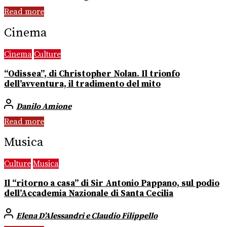
Read more
Cinema
Cinema
Culture
“Odissea”, di Christopher Nolan. Il trionfo
dell’avventura, il tradimento del mito
Danilo Amione
Read more
Musica
Culture
Musica
Il “ritorno a casa” di Sir Antonio Pappano, sul podio
dell’Accademia Nazionale di Santa Cecilia
Elena D’Alessandri e Claudio Filippello