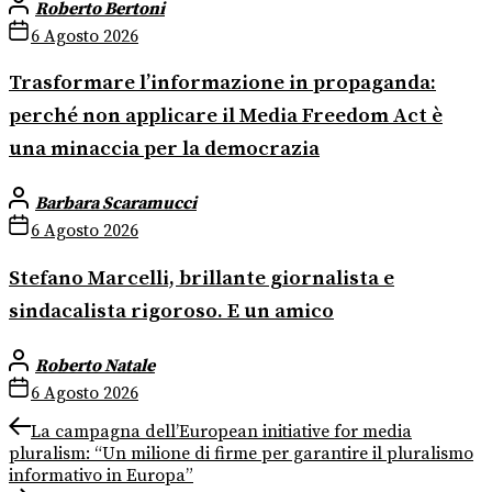
Roberto Bertoni
6 Agosto 2026
Trasformare l’informazione in propaganda:
perché non applicare il Media Freedom Act è
una minaccia per la democrazia
Barbara Scaramucci
6 Agosto 2026
Stefano Marcelli, brillante giornalista e
sindacalista rigoroso. E un amico
Roberto Natale
6 Agosto 2026
Navigazione
Previous
La campagna dell’European initiative for media
post:
pluralism: “Un milione di firme per garantire il pluralismo
articoli
informativo in Europa”