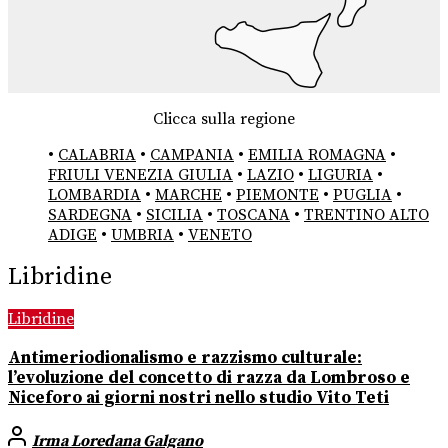
Clicca sulla regione
•
CALABRIA
•
CAMPANIA
•
EMILIA ROMAGNA
•
FRIULI VENEZIA GIULIA
•
LAZIO
•
LIGURIA
•
LOMBARDIA
•
MARCHE
•
PIEMONTE
•
PUGLIA
•
SARDEGNA
•
SICILIA
•
TOSCANA
•
TRENTINO ALTO
ADIGE
•
UMBRIA
•
VENETO
Libridine
Libridine
Antimeriodionalismo e razzismo culturale:
l’evoluzione del concetto di razza da Lombroso e
Niceforo ai giorni nostri nello studio Vito Teti
Irma Loredana Galgano