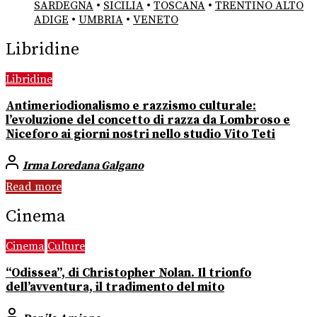
SARDEGNA
•
SICILIA
•
TOSCANA
•
TRENTINO ALTO
ADIGE
•
UMBRIA
•
VENETO
Libridine
Libridine
Antimeriodionalismo e razzismo culturale:
l’evoluzione del concetto di razza da Lombroso e
Niceforo ai giorni nostri nello studio Vito Teti
Irma Loredana Galgano
Read more
Cinema
Cinema
Culture
“Odissea”, di Christopher Nolan. Il trionfo
dell’avventura, il tradimento del mito