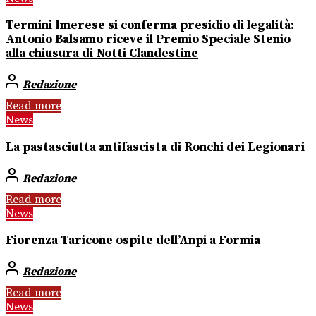
Termini Imerese si conferma presidio di legalità:
Antonio Balsamo riceve il Premio Speciale Stenio
alla chiusura di Notti Clandestine
Redazione
Read more
News
La pastasciutta antifascista di Ronchi dei Legionari
Redazione
Read more
News
Fiorenza Taricone ospite dell’Anpi a Formia
Redazione
Read more
News