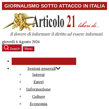
Skip
GIORNALISMO SOTTO ATTACCO IN ITALIA
to
the
content
giovedì 6 Agosto 2026
Search
Menu
Sezioni generali
Interni
Esteri
Informazione
Culture
Economia