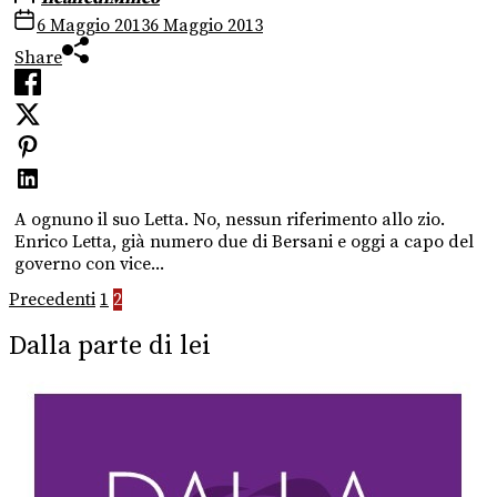
6 Maggio 2013
6 Maggio 2013
Share
A ognuno il suo Letta. No, nessun riferimento allo zio.
Enrico Letta, già numero due di Bersani e oggi a capo del
governo con vice...
Paginazione
Precedenti
1
2
degli
Dalla parte di lei
articoli