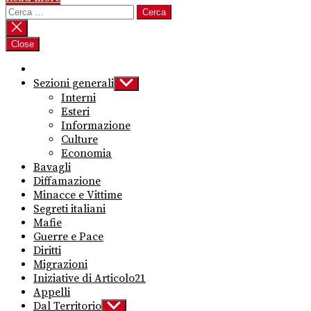
Ricerca
per:
Close
Sezioni generali
Show
sub
Interni
menu
Esteri
Informazione
Culture
Economia
Bavagli
Diffamazione
Minacce e Vittime
Segreti italiani
Mafie
Guerre e Pace
Diritti
Migrazioni
Iniziative di Articolo21
Appelli
Dal Territorio
Show