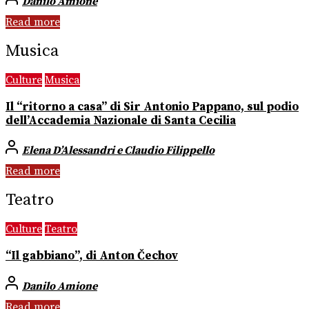
Danilo Amione
Read more
Musica
Culture
Musica
Il “ritorno a casa” di Sir Antonio Pappano, sul podio
dell’Accademia Nazionale di Santa Cecilia
Elena D’Alessandri e Claudio Filippello
Read more
Teatro
Culture
Teatro
“Il gabbiano”, di Anton Čechov
Danilo Amione
Read more