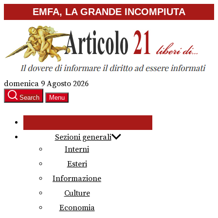
Skip
EMFA, LA GRANDE INCOMPIUTA
to
the
content
domenica 9 Agosto 2026
Search
Menu
Sezioni generali
Interni
Esteri
Informazione
Culture
Economia