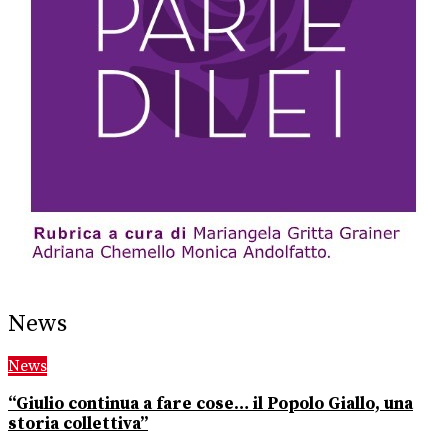
News
News
“Giulio continua a fare cose… il Popolo Giallo, una
storia collettiva”