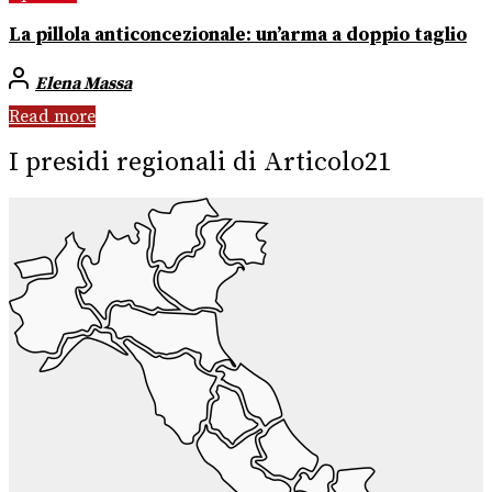
La pillola anticoncezionale: un’arma a doppio taglio
Elena Massa
Read more
I presidi regionali di Articolo21