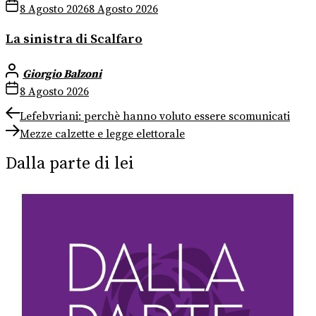
8 Agosto 2026
8 Agosto 2026
La sinistra di Scalfaro
Giorgio Balzoni
8 Agosto 2026
Navigazione
Previous
Lefebvriani: perchè hanno voluto essere scomunicati
post:
Next
articoli
Mezze calzette e legge elettorale
post:
Dalla parte di lei