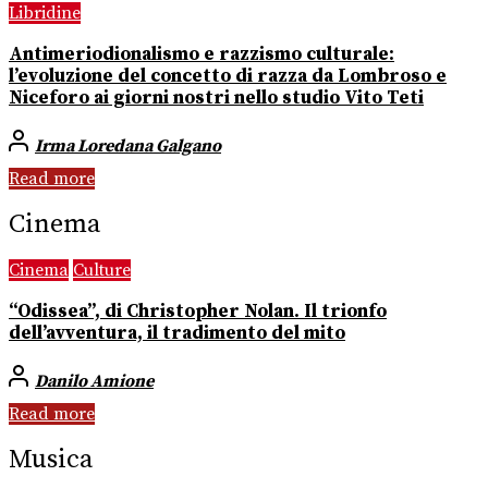
Libridine
Antimeriodionalismo e razzismo culturale:
l’evoluzione del concetto di razza da Lombroso e
Niceforo ai giorni nostri nello studio Vito Teti
Irma Loredana Galgano
Read more
Cinema
Cinema
Culture
“Odissea”, di Christopher Nolan. Il trionfo
dell’avventura, il tradimento del mito
Danilo Amione
Read more
Musica