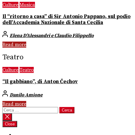
Culture
Musica
Il “ritorno a casa” di Sir Antonio Pappano, sul podio
dell’Accademia Nazionale di Santa Cecilia
Elena D’Alessandri e Claudio Filippello
Read more
Teatro
Culture
Teatro
“Il gabbiano”, di Anton Čechov
Danilo Amione
Read more
Ricerca
per:
Close