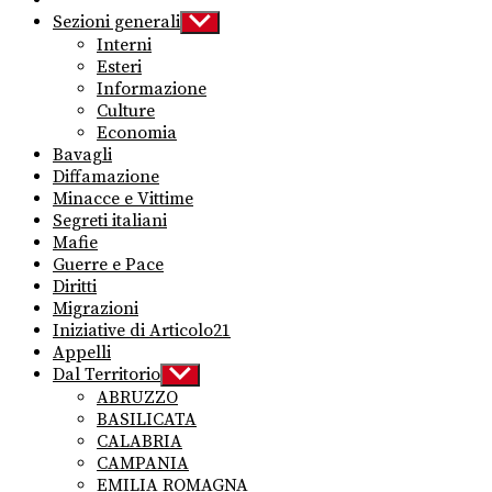
Sezioni generali
Show
sub
Interni
menu
Esteri
Informazione
Culture
Economia
Bavagli
Diffamazione
Minacce e Vittime
Segreti italiani
Mafie
Guerre e Pace
Diritti
Migrazioni
Iniziative di Articolo21
Appelli
Dal Territorio
Show
sub
ABRUZZO
menu
BASILICATA
CALABRIA
CAMPANIA
EMILIA ROMAGNA