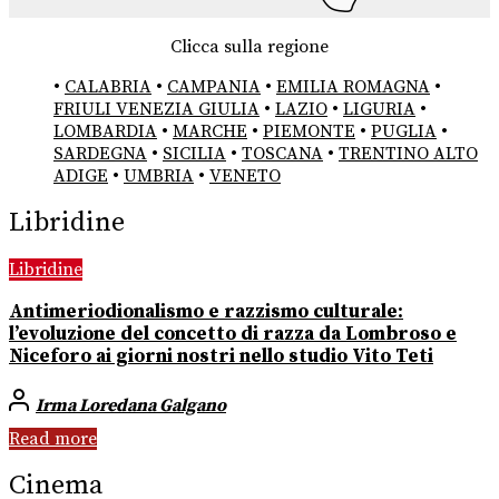
Clicca sulla regione
•
CALABRIA
•
CAMPANIA
•
EMILIA ROMAGNA
•
FRIULI VENEZIA GIULIA
•
LAZIO
•
LIGURIA
•
LOMBARDIA
•
MARCHE
•
PIEMONTE
•
PUGLIA
•
SARDEGNA
•
SICILIA
•
TOSCANA
•
TRENTINO ALTO
ADIGE
•
UMBRIA
•
VENETO
Libridine
Libridine
Antimeriodionalismo e razzismo culturale:
l’evoluzione del concetto di razza da Lombroso e
Niceforo ai giorni nostri nello studio Vito Teti
Irma Loredana Galgano
Read more
Cinema