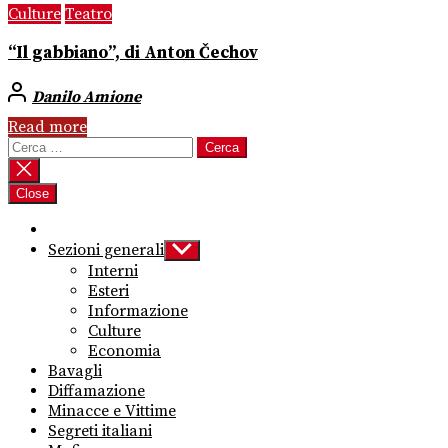
Culture
Teatro
“Il gabbiano”, di Anton Čechov
Danilo Amione
Read more
Ricerca
per:
Close
Sezioni generali
Show
sub
Interni
menu
Esteri
Informazione
Culture
Economia
Bavagli
Diffamazione
Minacce e Vittime
Segreti italiani