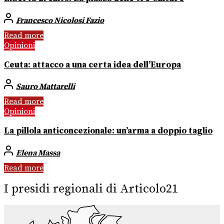
Francesco Nicolosi Fazio
Read more
Opinioni
Ceuta: attacco a una certa idea dell’Europa
Sauro Mattarelli
Read more
Opinioni
La pillola anticoncezionale: un’arma a doppio taglio
Elena Massa
Read more
I presidi regionali di Articolo21