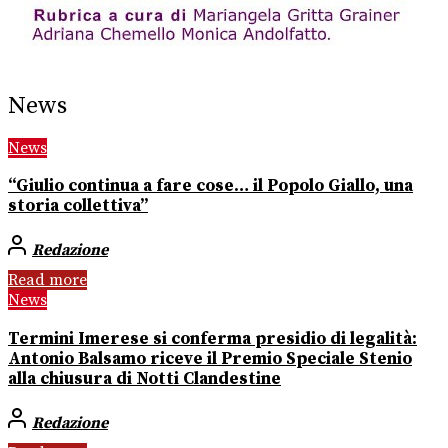
News
News
“Giulio continua a fare cose… il Popolo Giallo, una
storia collettiva”
Redazione
Read more
News
Termini Imerese si conferma presidio di legalità:
Antonio Balsamo riceve il Premio Speciale Stenio
alla chiusura di Notti Clandestine
Redazione