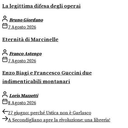
La legittima difesa degli operai
Bruno Giordano
7 Agosto 2026
Eternità di Marcinelle
Franco Astengo
7 Agosto 2026
Enzo Biagi e Francesco Guccini due
indimenticabili montanari
Loris Mazzetti
8 Agosto 2026
Navigazione
Previous
27 giugno: perché Ustica non è Garlasco
post:
Next
articoli
A Secondigliano apre la rivoluzione: una libreria!
post: