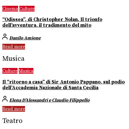
Cinema
Culture
“Odissea”, di Christopher Nolan. Il trionfo
dell’avventura, il tradimento del mito
Danilo Amione
Read more
Musica
Culture
Musica
Il “ritorno a casa” di Sir Antonio Pappano, sul podio
dell’Accademia Nazionale di Santa Cecilia
Elena D’Alessandri e Claudio Filippello
Read more
Teatro