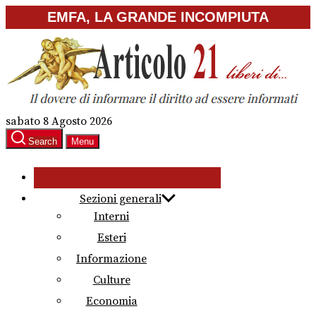
Skip
EMFA, LA GRANDE INCOMPIUTA
to
the
content
sabato 8 Agosto 2026
Search
Menu
Sezioni generali
Interni
Esteri
Informazione
Culture
Economia