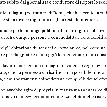
tato subito dal giornalista e conduttore di Report lo sco
r le indagini preliminari di Roma, che ha accolto la ric
a è stata invece raggiunta dagli arresti domiciliari.
zione e porto in luogo pubblico di un ordigno esplosivo,
 di oltre cinque persone e con modalità riconducibili 
 colpì l’abitazione di Ranucci a Torvaianica, nel comune
tture parcheggiate e danneggiò la recinzione, in un epis
di lavoro, incrociando immagini di videosorveglianza, ri
gato, che ha permesso di risalire a una possibile filiera
 i cui spostamenti coincidevano con quelli dei telefoni
on avrebbe agito di propria iniziativa ma su incarico di
rensivo di mezzi economici, utenze telefoniche riservat