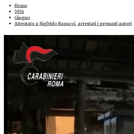
Home
2026
Giugno
Attentato a Sigfrido Ranucci, arrestati i presunti autori