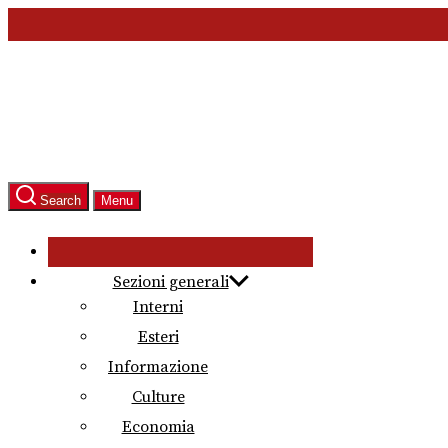
Skip
to
the
content
Search
Menu
Sezioni generali
Interni
Esteri
Informazione
Culture
Economia