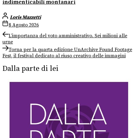
indimenticabili montanari
Loris Mazzetti
8 Agosto 2026
Navigazione
Previous
L’importanza del voto amministrativo. Sei milioni alle
post:
urne
articoli
Next
Torna per la quarta edizione UnArchive Found Footage
post:
Fest, il festival dedicato al riuso creativo delle immagini
Dalla parte di lei