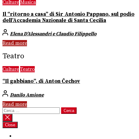
Culture
Musica
Il “ritorno a casa” di Sir Antonio Pappano, sul podio
dell’Accademia Nazionale di Santa Cecilia
Elena D’Alessandri e Claudio Filippello
Read more
Teatro
Culture
Teatro
“Il gabbiano”, di Anton Čechov
Danilo Amione
Read more
Ricerca
per:
Close