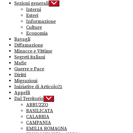
Sezioni generali
Show
sub
Interni
menu
Esteri
Informazione
Culture
Economia
Bavagli
Diffamazione
Minacce e Vittime
Segreti italiani
Mafie
Guerre e Pace
Diritti
Migrazioni
Iniziative di Articolo21
Appelli
Dal Territorio
Show
sub
ABRUZZO
menu
BASILICATA
CALABRIA
CAMPANIA
EMILIA ROMAGNA