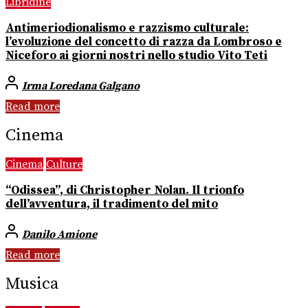
Libridine
Antimeriodionalismo e razzismo culturale:
l’evoluzione del concetto di razza da Lombroso e
Niceforo ai giorni nostri nello studio Vito Teti
Irma Loredana Galgano
Read more
Cinema
Cinema
Culture
“Odissea”, di Christopher Nolan. Il trionfo
dell’avventura, il tradimento del mito
Danilo Amione
Read more
Musica