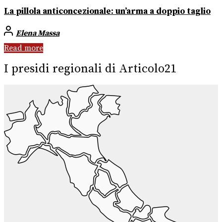
La pillola anticoncezionale: un’arma a doppio taglio
Elena Massa
Read more
I presidi regionali di Articolo21