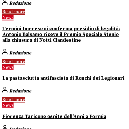
Redazione
Read more
News
Termini Imerese si conferma presidio di legalità:
Antonio Balsamo riceve il Premio Speciale Stenio
alla chiusura di Notti Clandestine
Redazione
Read more
News
La pastasciutta antifascista di Ronchi dei Legionari
Redazione
Read more
News
Fiorenza Taricone ospite dell’Anpi a Formia