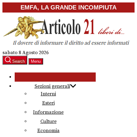
Skip
EMFA, LA GRANDE INCOMPIUTA
to
the
content
sabato 8 Agosto 2026
Search
Menu
Sezioni generali
Interni
Esteri
Informazione
Culture
Economia