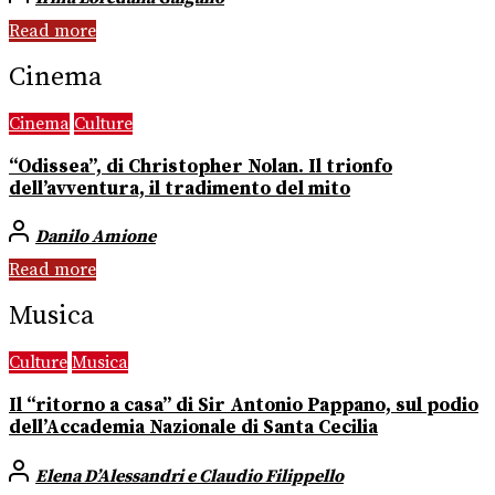
Read more
Cinema
Cinema
Culture
“Odissea”, di Christopher Nolan. Il trionfo
dell’avventura, il tradimento del mito
Danilo Amione
Read more
Musica
Culture
Musica
Il “ritorno a casa” di Sir Antonio Pappano, sul podio
dell’Accademia Nazionale di Santa Cecilia
Elena D’Alessandri e Claudio Filippello