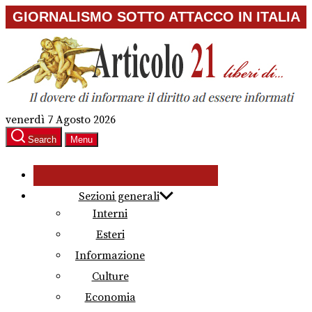
Skip
GIORNALISMO SOTTO ATTACCO IN ITALIA
to
the
content
venerdì 7 Agosto 2026
Search
Menu
Sezioni generali
Interni
Esteri
Informazione
Culture
Economia