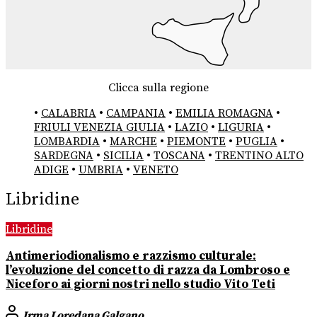
Clicca sulla regione
•
CALABRIA
•
CAMPANIA
•
EMILIA ROMAGNA
•
FRIULI VENEZIA GIULIA
•
LAZIO
•
LIGURIA
•
LOMBARDIA
•
MARCHE
•
PIEMONTE
•
PUGLIA
•
SARDEGNA
•
SICILIA
•
TOSCANA
•
TRENTINO ALTO
ADIGE
•
UMBRIA
•
VENETO
Libridine
Libridine
Antimeriodionalismo e razzismo culturale:
l’evoluzione del concetto di razza da Lombroso e
Niceforo ai giorni nostri nello studio Vito Teti
Irma Loredana Galgano