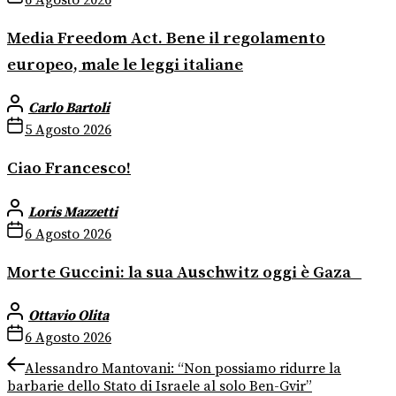
Media Freedom Act. Bene il regolamento
europeo, male le leggi italiane
Carlo Bartoli
5 Agosto 2026
Ciao Francesco!
Loris Mazzetti
6 Agosto 2026
Morte Guccini: la sua Auschwitz oggi è Gaza
Ottavio Olita
6 Agosto 2026
Navigazione
Previous
Alessandro Mantovani: “Non possiamo ridurre la
post:
barbarie dello Stato di Israele al solo Ben-Gvir”
articoli