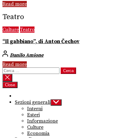
Read more
Teatro
Culture
Teatro
“Il gabbiano”, di Anton Čechov
Danilo Amione
Read more
Ricerca
per:
Close
Sezioni generali
Show
sub
Interni
menu
Esteri
Informazione
Culture
Economia