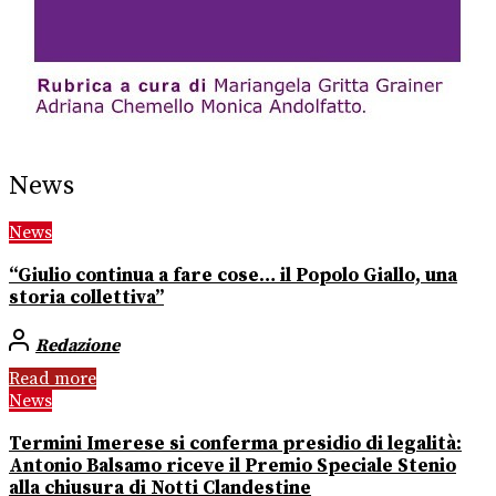
News
News
“Giulio continua a fare cose… il Popolo Giallo, una
storia collettiva”
Redazione
Read more
News
Termini Imerese si conferma presidio di legalità:
Antonio Balsamo riceve il Premio Speciale Stenio
alla chiusura di Notti Clandestine