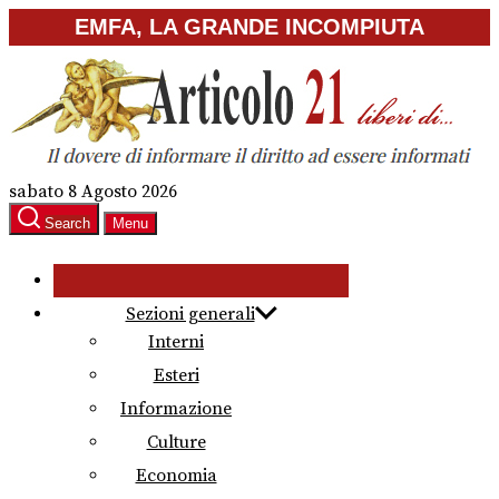
Skip
EMFA, LA GRANDE INCOMPIUTA
to
the
content
sabato 8 Agosto 2026
Search
Menu
Sezioni generali
Interni
Esteri
Informazione
Culture
Economia