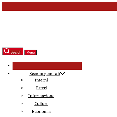
Skip
to
the
content
Search
Menu
Sezioni generali
Interni
Esteri
Informazione
Culture
Economia