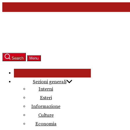
Skip
to
the
content
Search
Menu
Sezioni generali
Interni
Esteri
Informazione
Culture
Economia