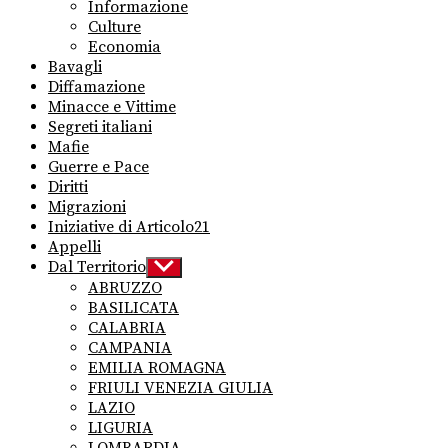
Informazione
Culture
Economia
Bavagli
Diffamazione
Minacce e Vittime
Segreti italiani
Mafie
Guerre e Pace
Diritti
Migrazioni
Iniziative di Articolo21
Appelli
Dal Territorio
Show
sub
ABRUZZO
menu
BASILICATA
CALABRIA
CAMPANIA
EMILIA ROMAGNA
FRIULI VENEZIA GIULIA
LAZIO
LIGURIA
LOMBARDIA