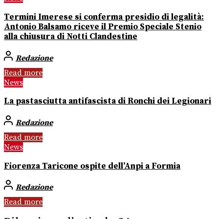
Termini Imerese si conferma presidio di legalità:
Antonio Balsamo riceve il Premio Speciale Stenio
alla chiusura di Notti Clandestine
Redazione
Read more
News
La pastasciutta antifascista di Ronchi dei Legionari
Redazione
Read more
News
Fiorenza Taricone ospite dell’Anpi a Formia
Redazione
Read more