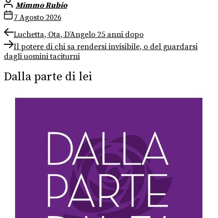
Mimmo Rubio
7 Agosto 2026
Navigazione
Previous
Luchetta, Ota, D’Angelo 25 anni dopo
post:
Next
articoli
Il potere di chi sa rendersi invisibile, o del guardarsi
post:
dagli uomini taciturni
Dalla parte di lei