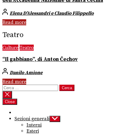
dell’Accademia Nazionale di Santa Cecilia
Elena D’Alessandri e Claudio Filippello
Read more
Teatro
Culture
Teatro
“Il gabbiano”, di Anton Čechov
Danilo Amione
Read more
Ricerca
per:
Close
Sezioni generali
Show
sub
Interni
menu
Esteri