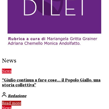
News
News
“Giulio continua a fare cose… il Popolo Giallo, una
storia collettiva”
Redazione
Read more
News