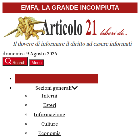
Skip
EMFA, LA GRANDE INCOMPIUTA
to
the
content
domenica 9 Agosto 2026
Search
Menu
Sezioni generali
Interni
Esteri
Informazione
Culture
Economia