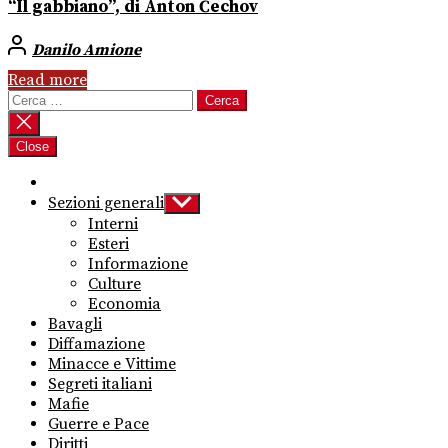
“Il gabbiano”, di Anton Čechov
Danilo Amione
Read more
Ricerca
per:
Close
Sezioni generali
Show
sub
Interni
menu
Esteri
Informazione
Culture
Economia
Bavagli
Diffamazione
Minacce e Vittime
Segreti italiani
Mafie
Guerre e Pace
Diritti