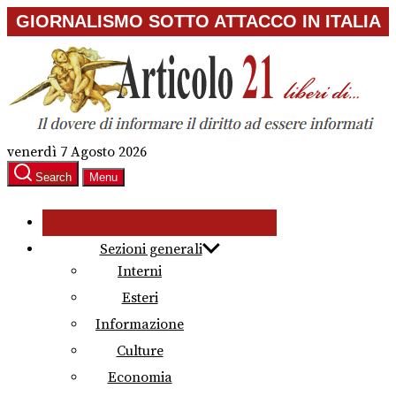
Skip
GIORNALISMO SOTTO ATTACCO IN ITALIA
to
the
content
venerdì 7 Agosto 2026
Search
Menu
Sezioni generali
Interni
Esteri
Informazione
Culture
Economia