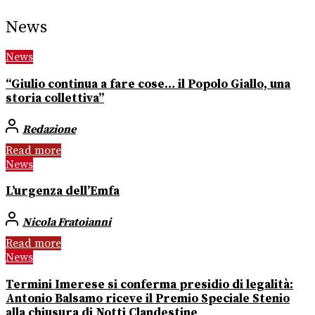
News
News
“Giulio continua a fare cose… il Popolo Giallo, una
storia collettiva”
Redazione
Read more
News
L’urgenza dell’Emfa
Nicola Fratoianni
Read more
News
Termini Imerese si conferma presidio di legalità:
Antonio Balsamo riceve il Premio Speciale Stenio
alla chiusura di Notti Clandestine