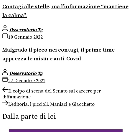
Contagi alle stelle, ma l’informazione “mantiene
la calma”.
Osservatorio Tg
10 Gennaio 2022
Malgrado il picco nei contagi, il prime time
apprezza le misure anti-Covid
Osservatorio Tg
27 Dicembre 2021
Navigazione
Previous
Il colpo di scena del Senato sul carcere per
post:
diffamazione
articoli
Next
L’editoria, i piccioli, Maniaci e Giacchetto
post:
Dalla parte di lei