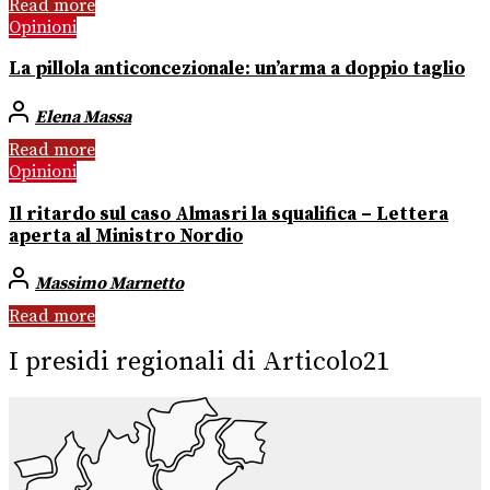
Read more
Opinioni
La pillola anticoncezionale: un’arma a doppio taglio
Elena Massa
Read more
Opinioni
Il ritardo sul caso Almasri la squalifica – Lettera
aperta al Ministro Nordio
Massimo Marnetto
Read more
I presidi regionali di Articolo21