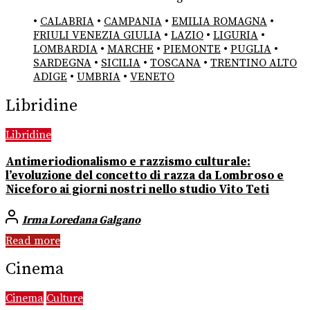
•
CALABRIA
•
CAMPANIA
•
EMILIA ROMAGNA
•
FRIULI VENEZIA GIULIA
•
LAZIO
•
LIGURIA
•
LOMBARDIA
•
MARCHE
•
PIEMONTE
•
PUGLIA
•
SARDEGNA
•
SICILIA
•
TOSCANA
•
TRENTINO ALTO
ADIGE
•
UMBRIA
•
VENETO
Libridine
Libridine
Antimeriodionalismo e razzismo culturale:
l’evoluzione del concetto di razza da Lombroso e
Niceforo ai giorni nostri nello studio Vito Teti
Irma Loredana Galgano
Read more
Cinema
Cinema
Culture