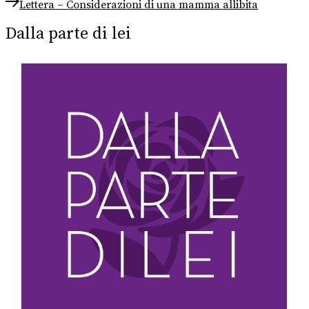
Next
articoli
Lettera – Considerazioni di una mamma allibita
post:
Dalla parte di lei