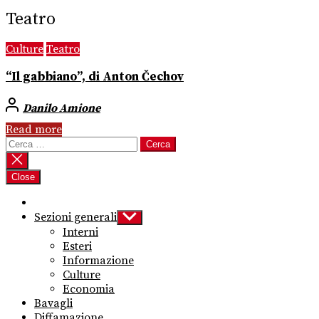
Teatro
Culture
Teatro
“Il gabbiano”, di Anton Čechov
Danilo Amione
Read more
Ricerca
per:
Close
Sezioni generali
Show
sub
Interni
menu
Esteri
Informazione
Culture
Economia
Bavagli
Diffamazione