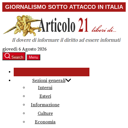
Skip
GIORNALISMO SOTTO ATTACCO IN ITALIA
to
the
content
giovedì 6 Agosto 2026
Search
Menu
Sezioni generali
Interni
Esteri
Informazione
Culture
Economia