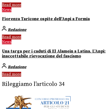
Read more
News
Fiorenza Taricone ospite dell’Anpi a Formia
Redazione
Read more
News
Una targa per i caduti di El Alamein a Latina. L’Anpi:
inaccettabile rievocazione del fascismo
Redazione
Read more
Rileggiamo l’articolo 34