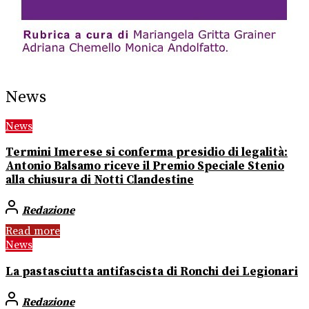
News
News
Termini Imerese si conferma presidio di legalità:
Antonio Balsamo riceve il Premio Speciale Stenio
alla chiusura di Notti Clandestine
Redazione
Read more
News
La pastasciutta antifascista di Ronchi dei Legionari
Redazione