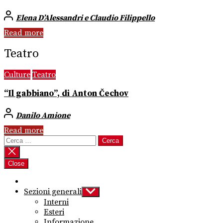
Elena D’Alessandri e Claudio Filippello
Read more
Teatro
Culture
Teatro
“Il gabbiano”, di Anton Čechov
Danilo Amione
Read more
Ricerca
per:
Close
Sezioni generali
Show
sub
Interni
menu
Esteri
Informazione