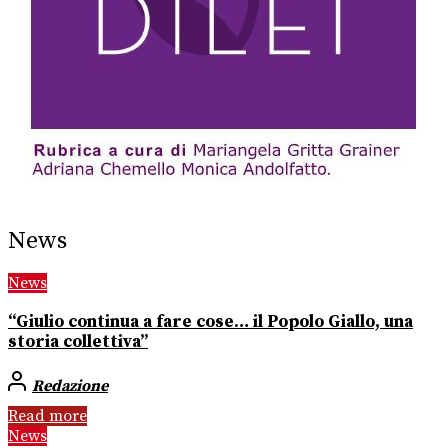
News
News
“Giulio continua a fare cose… il Popolo Giallo, una
storia collettiva”
Redazione
Read more
News