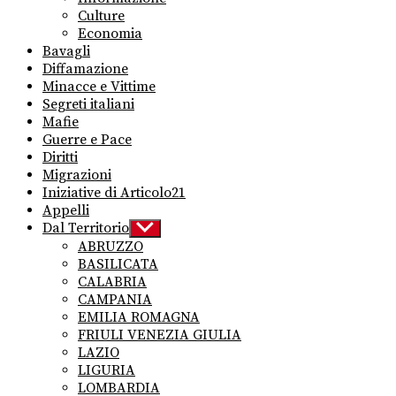
Culture
Economia
Bavagli
Diffamazione
Minacce e Vittime
Segreti italiani
Mafie
Guerre e Pace
Diritti
Migrazioni
Iniziative di Articolo21
Appelli
Dal Territorio
Show
sub
ABRUZZO
menu
BASILICATA
CALABRIA
CAMPANIA
EMILIA ROMAGNA
FRIULI VENEZIA GIULIA
LAZIO
LIGURIA
LOMBARDIA