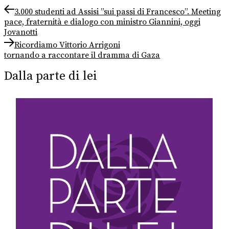
Navigazione
Previous
3.000 studenti ad Assisi ”sui passi di Francesco”. Meeting
post:
pace, fraternità e dialogo con ministro Giannini, oggi
articoli
Jovanotti
Next
Ricordiamo Vittorio Arrigoni
post:
tornando a raccontare il dramma di Gaza
Dalla parte di lei