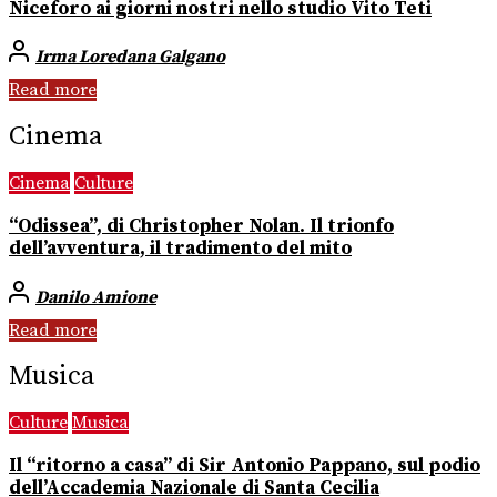
Niceforo ai giorni nostri nello studio Vito Teti
Irma Loredana Galgano
Read more
Cinema
Cinema
Culture
“Odissea”, di Christopher Nolan. Il trionfo
dell’avventura, il tradimento del mito
Danilo Amione
Read more
Musica
Culture
Musica
Il “ritorno a casa” di Sir Antonio Pappano, sul podio
dell’Accademia Nazionale di Santa Cecilia