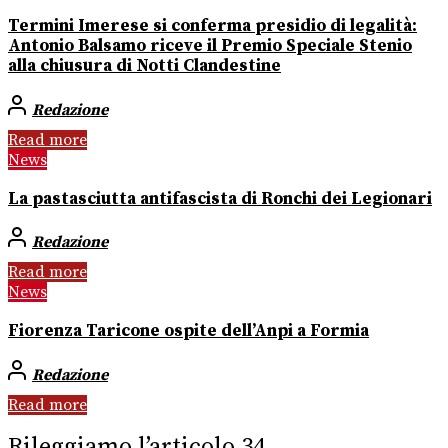
Termini Imerese si conferma presidio di legalità:
Antonio Balsamo riceve il Premio Speciale Stenio
alla chiusura di Notti Clandestine
Redazione
Read more
News
La pastasciutta antifascista di Ronchi dei Legionari
Redazione
Read more
News
Fiorenza Taricone ospite dell’Anpi a Formia
Redazione
Read more
Rileggiamo l’articolo 34