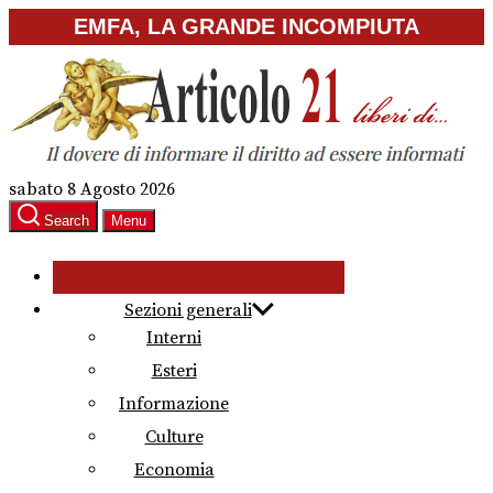
Skip
EMFA, LA GRANDE INCOMPIUTA
to
the
content
sabato 8 Agosto 2026
Search
Menu
Sezioni generali
Interni
Esteri
Informazione
Culture
Economia