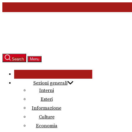
Skip
to
the
content
Search
Menu
Sezioni generali
Interni
Esteri
Informazione
Culture
Economia