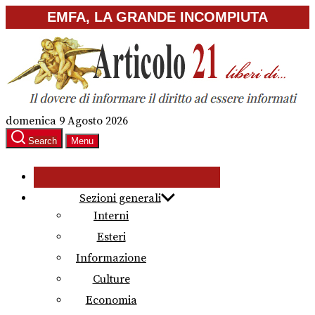
Skip
EMFA, LA GRANDE INCOMPIUTA
to
the
content
domenica 9 Agosto 2026
Search
Menu
Sezioni generali
Interni
Esteri
Informazione
Culture
Economia