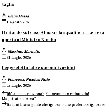
taglio
Elena Massa
1 Agosto 2026
Il ritardo sul caso Almasri la squalifica – Lettera
aperta al Ministro Nordio
Massimo Marnetto
31 Luglio 2026
Legge elettorale e sue motivazioni
Francesco Nicolosi Fazio
28 Luglio 2026
Navigazione
Previous
Riforme costituzionali, il documento redatto dai
post:
Magistrati di “Area”
articoli
Next
Italiani brava gente che ignora o che preferisce ignorare