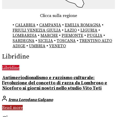
Clicca sulla regione
•
CALABRIA
•
CAMPANIA
•
EMILIA ROMAGNA
•
FRIULI VENEZIA GIULIA
•
LAZIO
•
LIGURIA
•
LOMBARDIA
•
MARCHE
•
PIEMONTE
•
PUGLIA
•
SARDEGNA
•
SICILIA
•
TOSCANA
•
TRENTINO ALTO
ADIGE
•
UMBRIA
•
VENETO
Libridine
Libridine
Antimeriodionalismo e razzismo culturale:
l’evoluzione del concetto di razza da Lombroso e
Niceforo ai giorni nostri nello studio Vito Teti
Irma Loredana Galgano
Read more