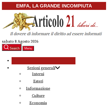
Skip
EMFA, LA GRANDE INCOMPIUTA
to
the
content
sabato 8 Agosto 2026
Search
Menu
Sezioni generali
Interni
Esteri
Informazione
Culture
Economia