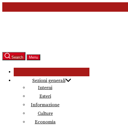
Skip
to
the
content
Search
Menu
Sezioni generali
Interni
Esteri
Informazione
Culture
Economia