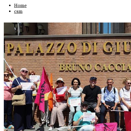
Home
csm