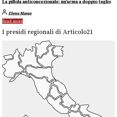
La pillola anticoncezionale: un’arma a doppio taglio
Elena Massa
Read more
I presidi regionali di Articolo21