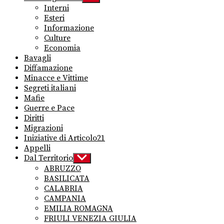
sub
Interni
menu
Esteri
Informazione
Culture
Economia
Bavagli
Diffamazione
Minacce e Vittime
Segreti italiani
Mafie
Guerre e Pace
Diritti
Migrazioni
Iniziative di Articolo21
Appelli
Dal Territorio
Show
sub
ABRUZZO
menu
BASILICATA
CALABRIA
CAMPANIA
EMILIA ROMAGNA
FRIULI VENEZIA GIULIA