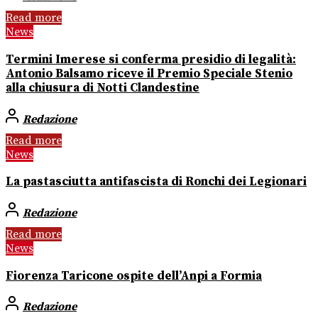
Read more
News
Termini Imerese si conferma presidio di legalità:
Antonio Balsamo riceve il Premio Speciale Stenio
alla chiusura di Notti Clandestine
Redazione
Read more
News
La pastasciutta antifascista di Ronchi dei Legionari
Redazione
Read more
News
Fiorenza Taricone ospite dell’Anpi a Formia
Redazione