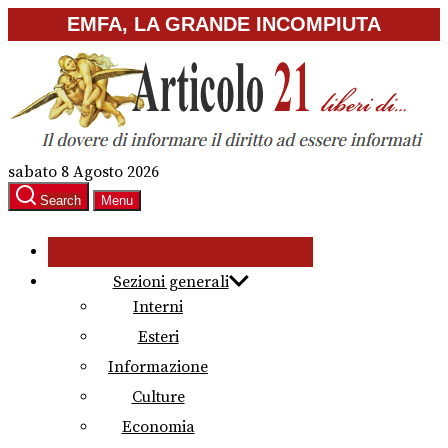
Skip
EMFA, LA GRANDE INCOMPIUTA
to
the
content
sabato 8 Agosto 2026
Search
Menu
Sezioni generali
Interni
Esteri
Informazione
Culture
Economia