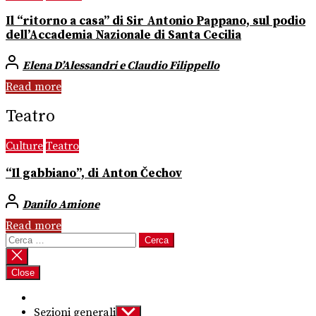
Il “ritorno a casa” di Sir Antonio Pappano, sul podio
dell’Accademia Nazionale di Santa Cecilia
Elena D’Alessandri e Claudio Filippello
Read more
Teatro
Culture
Teatro
“Il gabbiano”, di Anton Čechov
Danilo Amione
Read more
Ricerca
per:
Close
Sezioni generali
Show