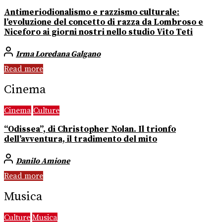
Antimeriodionalismo e razzismo culturale:
l’evoluzione del concetto di razza da Lombroso e
Niceforo ai giorni nostri nello studio Vito Teti
Irma Loredana Galgano
Read more
Cinema
Cinema
Culture
“Odissea”, di Christopher Nolan. Il trionfo
dell’avventura, il tradimento del mito
Danilo Amione
Read more
Musica
Culture
Musica