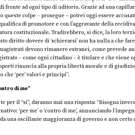
di fronte ad ogni tipo di uditorio. Grazie ad una capilla
ato queste colpe – prosegue – potrei oggi essere accusa
alifica di promotore e con l’aggravante della recidiva s
tura costituzionale. Tradirebbero, si dice, la loro terz
to diritto-dovere di ‘schierarsi’ non ha nulla a che fare
i magistrati devono rimanere estranei, come prevede anc
agistrato – come ogni cittadino – è titolare e che viene 
porti rinuncia alla propria libertà morale e di giudizi
o che ‘per’ valori e principi”.
ontro di me”
e per il “si”, daranno mai una risposta: “Bisogna inv
tivo: ‘per me’ o ‘contro di me’, annunciando l’impegno 
uta da una oscillante maggioranza di governo e non cert