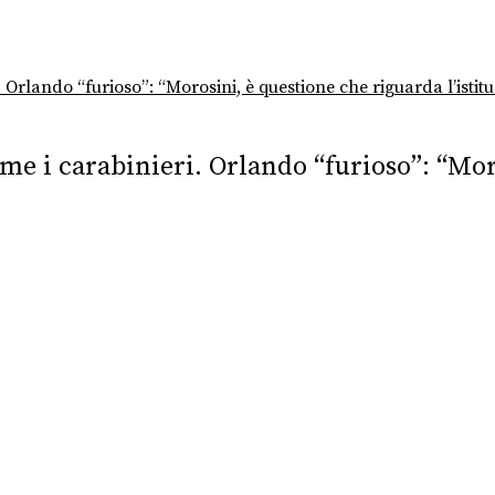
. Orlando “furioso”: “Morosini, è questione che riguarda l’istit
ome i carabinieri. Orlando “furioso”: “Mo