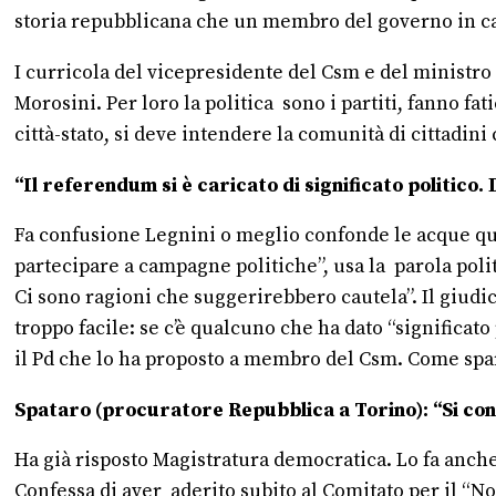
storia repubblicana che un membro del governo in car
I curricola del vicepresidente del Csm e del ministro d
Morosini. Per loro la politica sono i partiti, fanno fat
città-stato, si deve intendere la comunità di cittadin
“Il referendum si è caricato di significato politico.
Fa confusione Legnini o meglio confonde le acque quand
partecipare a campagne politiche”, usa la parola politi
Ci sono ragioni che suggerirebbero cautela”. Il giudic
troppo facile: se c’è qualcuno che ha dato “significat
il Pd che lo ha proposto a membro del Csm. Come spa
Spataro (procuratore Repubblica a Torino): “Si cont
Ha già risposto Magistratura democratica. Lo fa anch
Confessa di aver aderito subito al Comitato per il “No