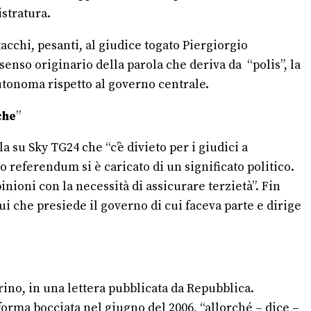
stratura.
tacchi, pesanti, al giudice togato Piergiorgio
 senso originario della parola che deriva da “polis”, la
autonoma rispetto al governo centrale.
che
”
 su Sky TG24 che “c’è divieto per i giudici a
to referendum si è caricato di un significato politico.
nioni con la necessità di assicurare terzietà”. Fin
ui che presiede il governo di cui faceva parte e dirige
ino, in una lettera pubblicata da Repubblica.
iforma bocciata nel giugno del 2006, “allorché – dice –