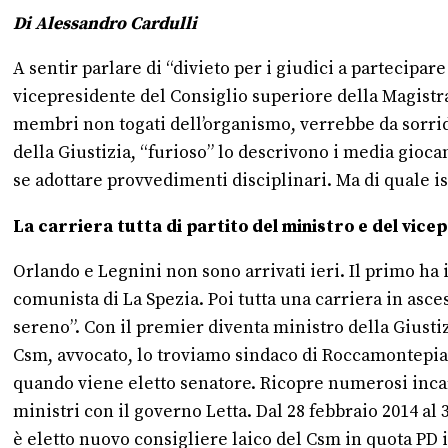
Di Alessandro Cardulli
A sentir parlare di “divieto per i giudici a partecipa
vicepresidente del Consiglio superiore della Magistra
membri non togati dell’organismo, verrebbe da sorride
della Giustizia, “furioso” lo descrivono i media gioc
se adottare provvedimenti disciplinari. Ma di quale is
La carriera tutta di partito del ministro e del vic
Orlando e Legnini non sono arrivati ieri. Il primo ha 
comunista di La Spezia. Poi tutta una carriera in asce
sereno”. Con il premier diventa ministro della Giustiz
Csm, avvocato, lo troviamo sindaco di Roccamontepiano,
quando viene eletto senatore. Ricopre numerosi incar
ministri con il governo Letta. Dal 28 febbraio 2014 a
è eletto nuovo consigliere laico del Csm in quota PD i