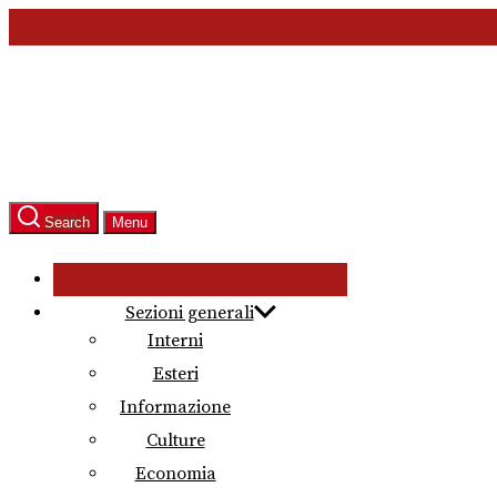
Skip
to
the
content
Search
Menu
Sezioni generali
Interni
Esteri
Informazione
Culture
Economia