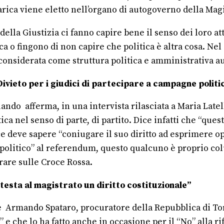
ica viene eletto nell’organo di autogoverno della Magi
ella Giustizia ci fanno capire bene il senso dei loro at
ica o fingono di non capire che politica è altra cosa. Nel
i considerata come struttura politica e amministrativa 
 Divieto per i giudici di partecipare a campagne politi
o afferma, in una intervista rilasciata a Maria Latella
ca nel senso di parte, di partito. Dice infatti che “ques
e deve sapere “coniugare il suo diritto ad esprimere opi
o politico” al referendum, questo qualcuno è proprio col
rare sulle Croce Rossa.
esta al magistrato un diritto costituzionale”
e Armando Spataro, procuratore della Repubblica di Tor
” e che lo ha fatto anche in occasione per il “No” alla r