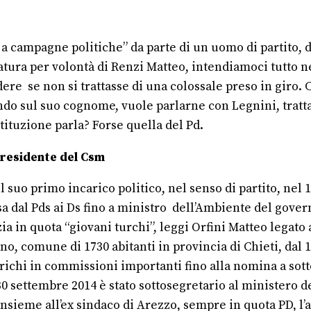
re a campagne politiche” da parte di un uomo di partito,
tura per volontà di Renzi Matteo, intendiamoci tutto n
re se non si trattasse di una colossale preso in giro. 
ando sul suo cognome, vuole parlarne con Legnini, tratta
tituzione parla? Forse quella del Pd.
epresidente del Csm
il suo primo incarico politico, nel senso di partito, nel
sa dal Pds ai Ds fino a ministro dell’Ambiente del govern
ia in quota “giovani turchi”, leggi Orfini Matteo legato
 comune di 1730 abitanti in provincia di Chieti, dal 19
ichi in commissioni importanti fino alla nomina a sott
l 30 settembre 2014 è stato sottosegretario al ministero
nsieme all’ex sindaco di Arezzo, sempre in quota PD, l’