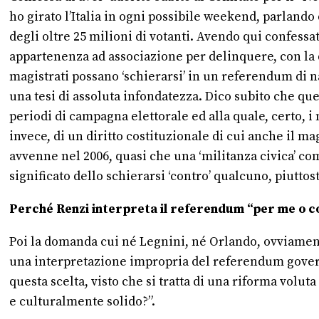
ho girato l’Italia in ogni possibile weekend, parlando 
degli oltre 25 milioni di votanti. Avendo qui confess
appartenenza ad associazione per delinquere, con la qu
magistrati possano ‘schierarsi’ in un referendum di na
una tesi di assoluta infondatezza. Dico subito che ques
periodi di campagna elettorale ed alla quale, certo, 
invece, di un diritto costituzionale di cui anche il m
avvenne nel 2006, quasi che una ‘militanza civica’ com
significato dello schierarsi ‘contro’ qualcuno, piuttost
Perché Renzi interpreta il referendum “per me o c
Poi la domanda cui né Legnini, né Orlando, ovviament
una interpretazione impropria del referendum governa
questa scelta, visto che si tratta di una riforma vol
e culturalmente solido?”.