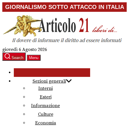
Skip
GIORNALISMO SOTTO ATTACCO IN ITALIA
to
the
content
giovedì 6 Agosto 2026
Search
Menu
Sezioni generali
Interni
Esteri
Informazione
Culture
Economia