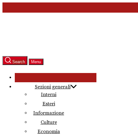
Skip
to
the
content
Search
Menu
Sezioni generali
Interni
Esteri
Informazione
Culture
Economia