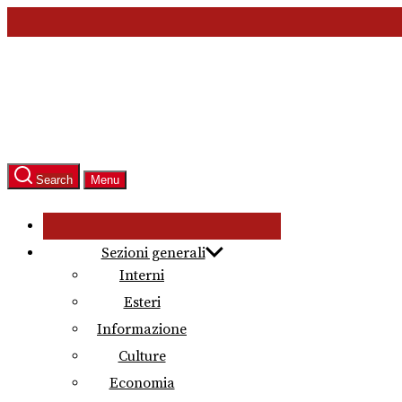
Skip
to
the
content
Search
Menu
Sezioni generali
Interni
Esteri
Informazione
Culture
Economia