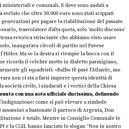
ti ministeriali e comunali. E dove sono andati a
 svelato che oltre 30.000 euro sono stati scippati
ve generazioni per pagare la riabilitazione del passato
nario, trasvolatore d’alta quota, solo ‘molto discusso’
 stessa retorica strisciante che abbiamo visto usare
molo, inaugurava circoli di partito nel Pavese
 Hitler. Ma se la destra si riempie la bocca con il
ome ricorda il celebre motto in dialetto parmigiano,
rmente gli squadristi: «Balbo t’è pasè l’Atlantic, mo
rara non ci sta a farsi imporre questa identità di
società civile, i sindacati e i vertici della Chiesa
enuta con una nota ufficiale durissima, definendo
d’indignazione: come si può elevare a simbolo
 assassinò a bastonate il parroco di Argenta, Don
ilitazione è totale. Mentre in Consiglio Comunale le
PI e la CGIL hanno lanciato lo slogan “Non in nostro