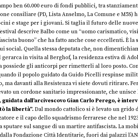
 campo ben 60.000 euro di fondi pubblici, tra stanziamen
izione consiliare (PD, Lista Anselmo, La Comune e M5S) ha
ocini e stage per i giovani. Si taglia il futuro delle nuo
estival descrive Balbo come un “uomo carismatico, visio
 “fascista buono” che ha fatto anche cose eccellenti. È la
a sui social. Quella stessa deputata che, non dimentichia
gerarca in visita al Berghof, la residenza estiva di Adolf
a possiede gli anticorpi per rimetterli al loro posto. C
quando il popolo guidato da Guido Picelli respinse milita
 ma davanti alla Resistenza vi siete dovuti ritirare. Fer
levato un cordone sanitario impressionante, che unisce la 
 guidata dall’arcivescovo Gian Carlo Perego, è interv
ò la libertà”.
Dal mondo cattolico si è levato un grido 
zatore e il capo dello squadrismo ferrarese che nel 1923
 sputare sul sangue di un martire antifascista. La mob
lla Fondazione Città Identitarie, fuori dai palazzi l’AN