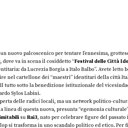
 un nuovo palcoscenico per tentare l’ennesima, grottesca
, dove va in scena il cosiddetto “
Festival delle Città Id
ntitaria: da Lucrezia Borgia a Italo Balbo”. Avete letto
 nel cartellone dei “maestri” identitari della città Ita
l tutto sotto la benedizione istituzionale del vicesind
oardo Sylos Labini.
perta delle radici locali, ma un network politico-cultura
 la linea di questa nuova, presunta “egemonia culturale” 
imitabili
su
Rai3
, nato per celebrare figure del passato 
flop si trasforma in uno scandalo politico ed etico. Per f