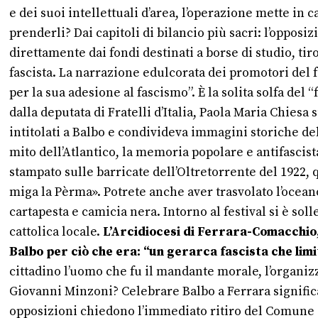
e dei suoi intellettuali d’area, l’operazione mette in
prenderli? Dai capitoli di bilancio più sacri: l’oppos
direttamente dai fondi destinati a borse di studio, tir
fascista. La narrazione edulcorata dei promotori del f
per la sua adesione al fascismo”. È la solita solfa del
dalla deputata di Fratelli d’Italia, Paola Maria Chies
intitolati a Balbo e condivideva immagini storiche del 
mito dell’Atlantico, la memoria popolare e antifascist
stampato sulle barricate dell’Oltretorrente del 1922, 
miga la Pèrma». Potrete anche aver trasvolato l’oceano,
cartapesta e camicia nera. Intorno al festival si è sol
cattolica locale.
L’Arcidiocesi di Ferrara-Comacchio,
Balbo per ciò che era: “un gerarca fascista che limit
cittadino l’uomo che fu il mandante morale, l’organiz
Giovanni Minzoni? Celebrare Balbo a Ferrara significa
opposizioni chiedono l’immediato ritiro del Comune da