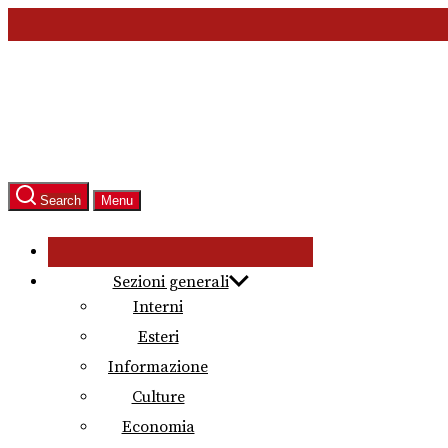
Skip
to
the
content
Search
Menu
Sezioni generali
Interni
Esteri
Informazione
Culture
Economia