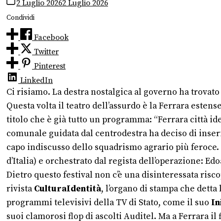
2 Luglio 2026
2 Luglio 2026
Condividi
Facebook
Twitter
Pinterest
LinkedIn
Ci risiamo. La destra nostalgica al governo ha trovato
Questa volta il teatro dell’assurdo è la Ferrara estense
titolo che è già tutto un programma: “Ferrara città ide
comunale guidata dal centrodestra ha deciso di inserire
capo indiscusso dello squadrismo agrario più feroce. I
d’Italia) e orchestrato dal regista dell’operazione: Ed
Dietro questo festival non c’è una disinteressata risco
rivista
CulturaIdentità
, l’organo di stampa che detta
programmi televisivi della TV di Stato, come il suo
In
suoi clamorosi flop di ascolti Auditel. Ma a Ferrara il 