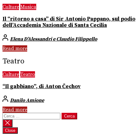
Culture
Musica
Il “ritorno a casa” di Sir Antonio Pappano, sul podio
dell’Accademia Nazionale di Santa Cecilia
Elena D’Alessandri e Claudio Filippello
Read more
Teatro
Culture
Teatro
“Il gabbiano”, di Anton Čechov
Danilo Amione
Read more
Ricerca
per:
Close