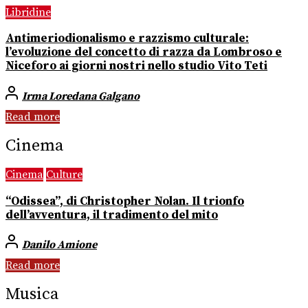
Libridine
Antimeriodionalismo e razzismo culturale:
l’evoluzione del concetto di razza da Lombroso e
Niceforo ai giorni nostri nello studio Vito Teti
Irma Loredana Galgano
Read more
Cinema
Cinema
Culture
“Odissea”, di Christopher Nolan. Il trionfo
dell’avventura, il tradimento del mito
Danilo Amione
Read more
Musica