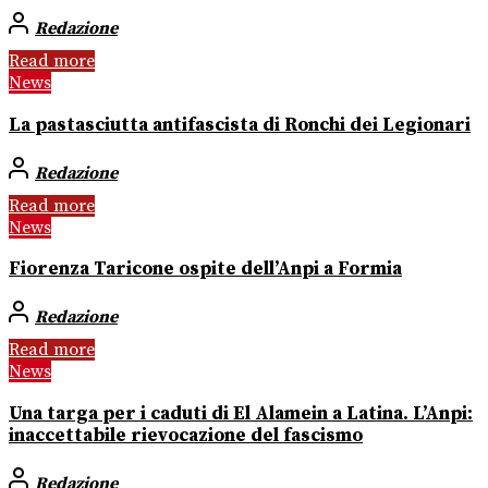
Redazione
Read more
News
La pastasciutta antifascista di Ronchi dei Legionari
Redazione
Read more
News
Fiorenza Taricone ospite dell’Anpi a Formia
Redazione
Read more
News
Una targa per i caduti di El Alamein a Latina. L’Anpi:
inaccettabile rievocazione del fascismo
Redazione