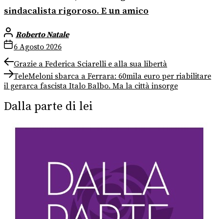
sindacalista rigoroso. E un amico
Roberto Natale
6 Agosto 2026
Navigazione
Previous
Grazie a Federica Sciarelli e alla sua libertà
post:
Next
articoli
TeleMeloni sbarca a Ferrara: 60mila euro per riabilitare
post:
il gerarca fascista Italo Balbo. Ma la città insorge
Dalla parte di lei