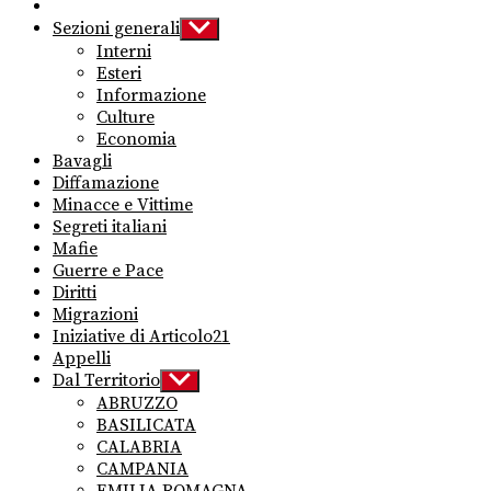
Sezioni generali
Show
sub
Interni
menu
Esteri
Informazione
Culture
Economia
Bavagli
Diffamazione
Minacce e Vittime
Segreti italiani
Mafie
Guerre e Pace
Diritti
Migrazioni
Iniziative di Articolo21
Appelli
Dal Territorio
Show
sub
ABRUZZO
menu
BASILICATA
CALABRIA
CAMPANIA
EMILIA ROMAGNA