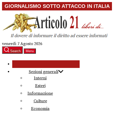
Skip
GIORNALISMO SOTTO ATTACCO IN ITALIA
to
the
content
venerdì 7 Agosto 2026
Search
Menu
Sezioni generali
Interni
Esteri
Informazione
Culture
Economia