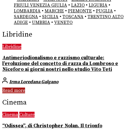
FRIULI VENEZIA GIULIA
•
LAZIO
•
LIGURIA
•
LOMBARDIA
•
MARCHE
•
PIEMONTE
•
PUGLIA
•
SARDEGNA
•
SICILIA
•
TOSCANA
•
TRENTINO ALTO
ADIGE
•
UMBRIA
•
VENETO
Libridine
Libridine
Antimeriodionalismo e razzismo culturale:
l’evoluzione del concetto di razza da Lombroso e
Niceforo ai giorni nostri nello studio Vito Teti
Irma Loredana Galgano
Read more
Cinema
Cinema
Culture
“Odissea”, di Christopher Nolan. Il trionfo