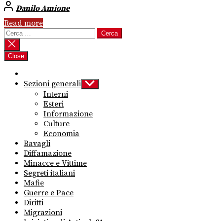
Danilo Amione
Read more
Ricerca
per:
Close
Sezioni generali
Show
sub
Interni
menu
Esteri
Informazione
Culture
Economia
Bavagli
Diffamazione
Minacce e Vittime
Segreti italiani
Mafie
Guerre e Pace
Diritti
Migrazioni