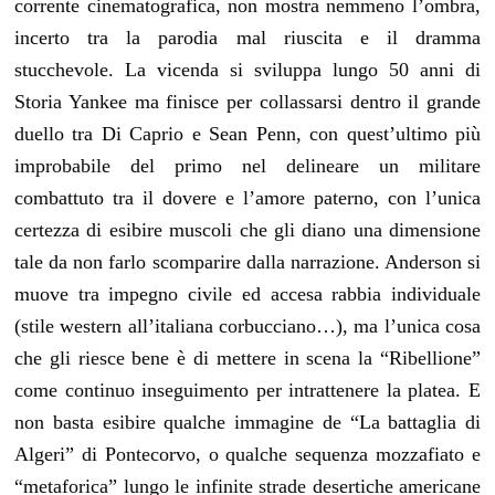
corrente cinematografica, non mostra nemmeno l’ombra,
incerto tra la parodia mal riuscita e il dramma
stucchevole. La vicenda si sviluppa lungo 50 anni di
Storia Yankee ma finisce per collassarsi dentro il grande
duello tra Di Caprio e Sean Penn, con quest’ultimo più
improbabile del primo nel delineare un militare
combattuto tra il dovere e l’amore paterno, con l’unica
certezza di esibire muscoli che gli diano una dimensione
tale da non farlo scomparire dalla narrazione. Anderson si
muove tra impegno civile ed accesa rabbia individuale
(stile western all’italiana corbucciano…), ma l’unica cosa
che gli riesce bene è di mettere in scena la “Ribellione”
come continuo inseguimento per intrattenere la platea. E
non basta esibire qualche immagine de “La battaglia di
Algeri” di Pontecorvo, o qualche sequenza mozzafiato e
“metaforica” lungo le infinite strade desertiche americane