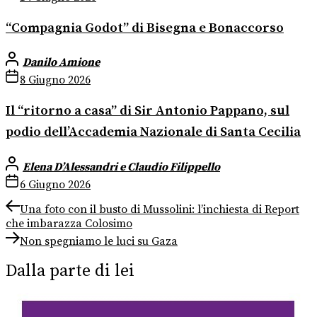
“Compagnia Godot” di Bisegna e Bonaccorso
Danilo Amione
8 Giugno 2026
Il “ritorno a casa” di Sir Antonio Pappano, sul
podio dell’Accademia Nazionale di Santa Cecilia
Elena D’Alessandri e Claudio Filippello
6 Giugno 2026
Navigazione
Previous
Una foto con il busto di Mussolini: l’inchiesta di Report
post:
che imbarazza Colosimo
articoli
Next
Non spegniamo le luci su Gaza
post:
Dalla parte di lei