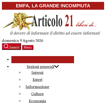
Skip
EMFA, LA GRANDE INCOMPIUTA
to
the
content
domenica 9 Agosto 2026
Search
Menu
Sezioni generali
Interni
Esteri
Informazione
Culture
Economia