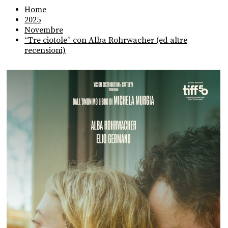
Home
2025
Novembre
“Tre ciotole” con Alba Rohrwacher (ed altre
recensioni)