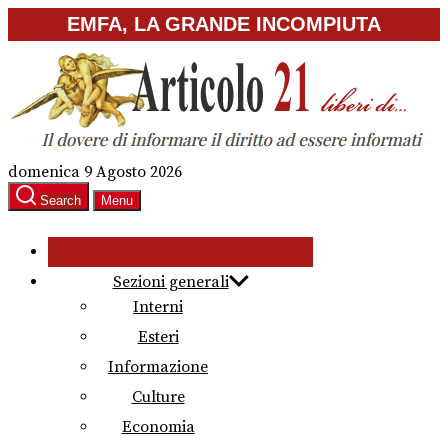
Skip
EMFA, LA GRANDE INCOMPIUTA
to
the
content
domenica 9 Agosto 2026
Search
Menu
Sezioni generali
Interni
Esteri
Informazione
Culture
Economia