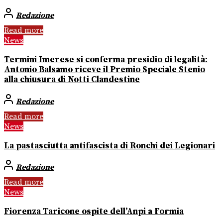
Redazione
Read more
News
Termini Imerese si conferma presidio di legalità:
Antonio Balsamo riceve il Premio Speciale Stenio
alla chiusura di Notti Clandestine
Redazione
Read more
News
La pastasciutta antifascista di Ronchi dei Legionari
Redazione
Read more
News
Fiorenza Taricone ospite dell’Anpi a Formia