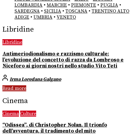
LOMBARDIA
•
MARCHE
•
PIEMONTE
•
PUGLIA
•
SARDEGNA
•
SICILIA
•
TOSCANA
•
TRENTINO ALTO
ADIGE
•
UMBRIA
•
VENETO
Libridine
Libridine
Antimeriodionalismo e razzismo culturale:
l’evoluzione del concetto di razza da Lombroso e
Niceforo ai giorni nostri nello studio Vito Teti
Irma Loredana Galgano
Read more
Cinema
Cinema
Culture
“Odissea”, di Christopher Nolan. Il trionfo
dell’avventura, il tradimento del mito