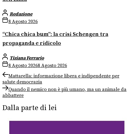
Redazione
8 Agosto 2026
“Chica chica bum”: la crisi Schengen tra
propaganda e ridicolo
Tiziana Ferrario
8 Agosto 2026
8 Agosto 2026
Navigazione
Previous
Mattarella: informazione libera e indipendente per
post:
salute democrazia
articoli
Next
Quando il nemico non è più umano, ma un animale da
post:
abbattere
Dalla parte di lei