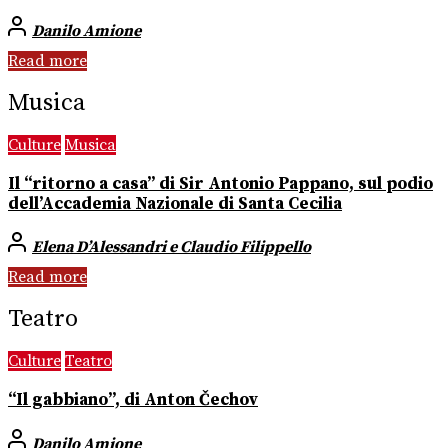
Danilo Amione
Read more
Musica
Culture
Musica
Il “ritorno a casa” di Sir Antonio Pappano, sul podio
dell’Accademia Nazionale di Santa Cecilia
Elena D’Alessandri e Claudio Filippello
Read more
Teatro
Culture
Teatro
“Il gabbiano”, di Anton Čechov
Danilo Amione