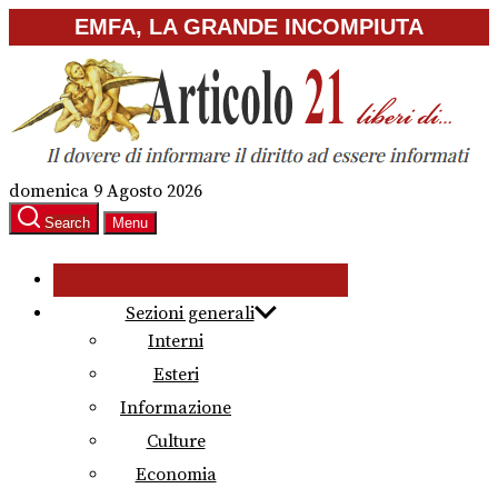
Skip
EMFA, LA GRANDE INCOMPIUTA
to
the
content
domenica 9 Agosto 2026
Search
Menu
Sezioni generali
Interni
Esteri
Informazione
Culture
Economia