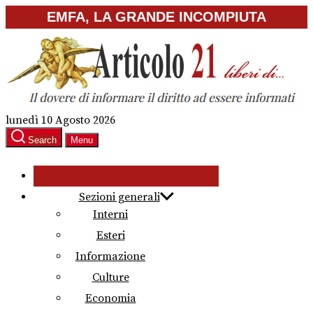
Skip
EMFA, LA GRANDE INCOMPIUTA
to
the
content
lunedì 10 Agosto 2026
Search
Menu
Sezioni generali
Interni
Esteri
Informazione
Culture
Economia