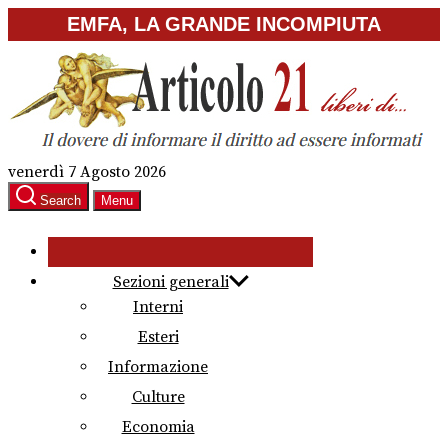
Skip
EMFA, LA GRANDE INCOMPIUTA
to
the
content
venerdì 7 Agosto 2026
Search
Menu
Sezioni generali
Interni
Esteri
Informazione
Culture
Economia