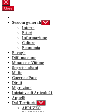
per:
Close
Sezioni generali
Show
sub
Interni
menu
Esteri
Informazione
Culture
Economia
Bavagli
Diffamazione
Minacce e Vittime
Segreti italiani
Mafie
Guerre e Pace
Diritti
Migrazioni
Iniziative di Articolo21
Appelli
Dal Territorio
Show
sub
ABRUZZO
menu