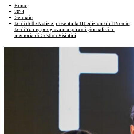
Home
2024
Gennaio
Leali delle Notizie presenta la III edizione del Premio
Leali Young per giovani aspiranti giornalisti in
memoria di Cristina Visintini