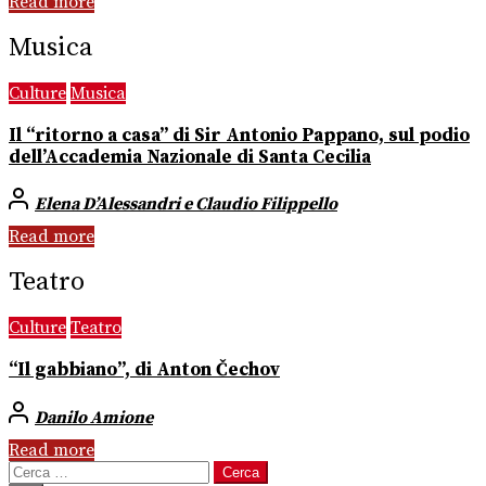
Read more
Musica
Culture
Musica
Il “ritorno a casa” di Sir Antonio Pappano, sul podio
dell’Accademia Nazionale di Santa Cecilia
Elena D’Alessandri e Claudio Filippello
Read more
Teatro
Culture
Teatro
“Il gabbiano”, di Anton Čechov
Danilo Amione
Read more
Ricerca