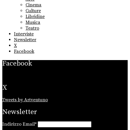
menu
Cinema
Culture
Libridine
Musica
Teatro
Interviste
Newsletter
X
Facebook
Facebook
X
Tweets by Artventuno
Newsletter
Indirizzo Email*