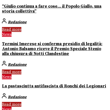
“Giulio continua a fare cose… il Popolo Giallo, una
storia collettiva”
Redazione
Read more
News
Termini Imerese si conferma presidio di legalità:
Antonio Balsamo riceve il Premio Speciale Stenio
alla chiusura di Notti Clandestine
Redazione
Read more
News
La pastasciutta antifascista di Ronchi dei Legionari
Redazione
Read more
News