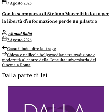
7 Agosto 2026
Con la scomparsa di Stefano Marcelli la lotta per
la libertà d’informazione perde un pilastro
Ahmad Rafat
7 Agosto 2026
Navigazione
Previous
Gaza: il buio oltre la strage
post:
Next
articoli
Chiesa e pellicole hollywoodiane tra tradizione e
post:
modernità al centro della Consulta universitaria del
Cinema a Roma
Dalla parte di lei