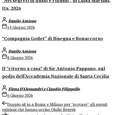
“Nei segreti di flussi e riflussi”, di Luisa Mariani,
Ita, 2026
Danilo Amione
14 Giugno 2026
“Compagnia Godot” di Bisegna e Bonaccorso
Danilo Amione
8 Giugno 2026
Il “ritorno a casa” di Sir Antonio Pappano, sul
podio dell’Accademia Nazionale di Santa Cecilia
Elena D’Alessandri e Claudio Filippello
6 Giugno 2026
Navigazione
Previous
Doppio sit in a Roma e Milano per “scovare” gli agenti
post:
egiziani che hanno ucciso Giulio Regeni
articoli
Next