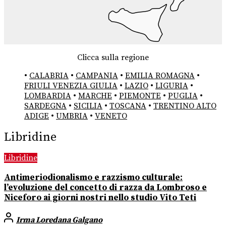
Clicca sulla regione
•
CALABRIA
•
CAMPANIA
•
EMILIA ROMAGNA
•
FRIULI VENEZIA GIULIA
•
LAZIO
•
LIGURIA
•
LOMBARDIA
•
MARCHE
•
PIEMONTE
•
PUGLIA
•
SARDEGNA
•
SICILIA
•
TOSCANA
•
TRENTINO ALTO
ADIGE
•
UMBRIA
•
VENETO
Libridine
Libridine
Antimeriodionalismo e razzismo culturale:
l’evoluzione del concetto di razza da Lombroso e
Niceforo ai giorni nostri nello studio Vito Teti
Irma Loredana Galgano