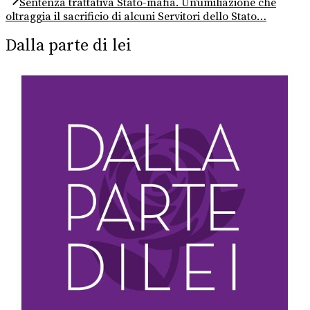
Sentenza trattativa Stato-mafia. Un’umiliazione che
post:
oltraggia il sacrificio di alcuni Servitori dello Stato…
Dalla parte di lei