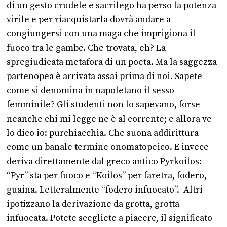
di un gesto crudele e sacrilego ha perso la potenza
virile e per riacquistarla dovrà andare a
congiungersi con una maga che imprigiona il
fuoco tra le gambe. Che trovata, eh? La
spregiudicata metafora di un poeta. Ma la saggezza
partenopea è arrivata assai prima di noi. Sapete
come si denomina in napoletano il sesso
femminile? Gli studenti non lo sapevano, forse
neanche chi mi legge ne è al corrente; e allora ve
lo dico io: purchiacchia. Che suona addirittura
come un banale termine onomatopeico. E invece
deriva direttamente dal greco antico Pyrkoilos:
“Pyr” sta per fuoco e “Koilos” per faretra, fodero,
guaina. Letteralmente “fodero infuocato”. Altri
ipotizzano la derivazione da grotta, grotta
infuocata. Potete scegliete a piacere, il significato