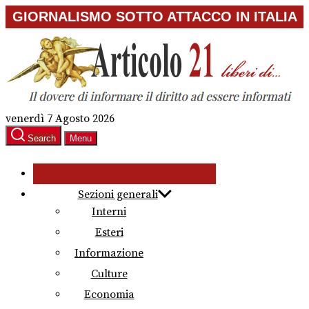
Skip
GIORNALISMO SOTTO ATTACCO IN ITALIA
to
the
content
venerdì 7 Agosto 2026
Search
Menu
Sezioni generali
Interni
Esteri
Informazione
Culture
Economia