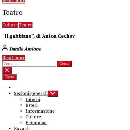
Read more
Teatro
Culture
Teatro
“Il gabbiano”, di Anton Čechov
Danilo Amione
Read more
Ricerca
per:
Close
Sezioni generali
Show
sub
Interni
menu
Esteri
Informazione
Culture
Economia
Bavagli