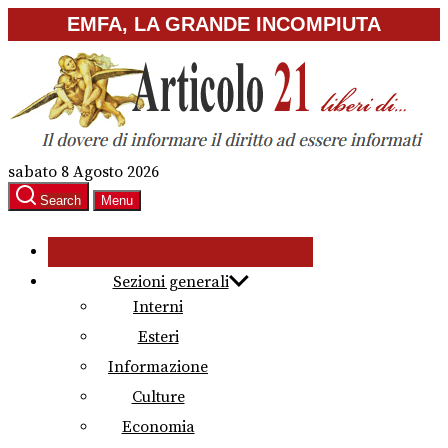
Skip
EMFA, LA GRANDE INCOMPIUTA
to
the
content
sabato 8 Agosto 2026
Search
Menu
Sezioni generali
Interni
Esteri
Informazione
Culture
Economia