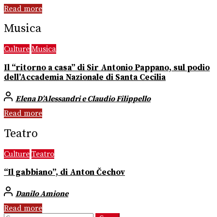
Read more
Musica
Culture
Musica
Il “ritorno a casa” di Sir Antonio Pappano, sul podio
dell’Accademia Nazionale di Santa Cecilia
Elena D’Alessandri e Claudio Filippello
Read more
Teatro
Culture
Teatro
“Il gabbiano”, di Anton Čechov
Danilo Amione
Read more