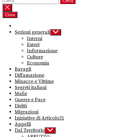
Ricerca
per:
Close
Sezioni generali
Show
sub
Interni
menu
Esteri
Informazione
Culture
Economia
Bavagli
Diffamazione
Minacce e Vittime
Segreti italiani
Mafie
Guerre e Pace
Diritti
Migrazioni
Iniziative di Articolo21
Appelli
Dal Territorio
Show
sub
ABRUZZO