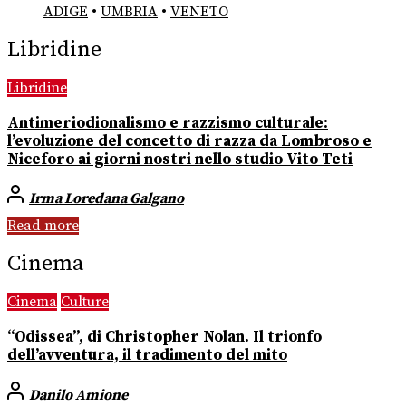
ADIGE
•
UMBRIA
•
VENETO
Libridine
Libridine
Antimeriodionalismo e razzismo culturale:
l’evoluzione del concetto di razza da Lombroso e
Niceforo ai giorni nostri nello studio Vito Teti
Irma Loredana Galgano
Read more
Cinema
Cinema
Culture
“Odissea”, di Christopher Nolan. Il trionfo
dell’avventura, il tradimento del mito
Danilo Amione